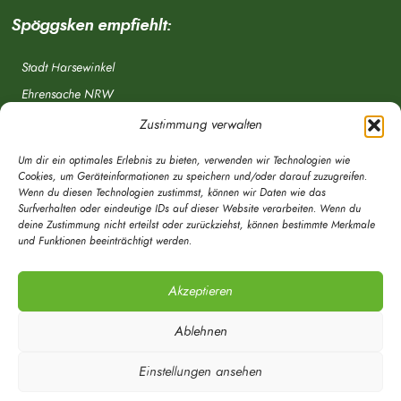
Spöggsken empfiehlt:
Stadt Harsewinkel
Ehrensache NRW
Freiwillige Feuerwehr
Zustimmung verwalten
Aponet.de
Um dir ein optimales Erlebnis zu bieten, verwenden wir Technologien wie
OWL Verkehr
Cookies, um Geräteinformationen zu speichern und/oder darauf zuzugreifen.
Wenn du diesen Technologien zustimmst, können wir Daten wie das
Greffen.de
Surfverhalten oder eindeutige IDs auf dieser Website verarbeiten. Wenn du
deine Zustimmung nicht erteilst oder zurückziehst, können bestimmte Merkmale
Verkehrsverein Harsewinkel e. V.
und Funktionen beeinträchtigt werden.
DRK Ortsverein Harsewinkel e. V.
Akzeptieren
Ablehnen
Einstellungen ansehen
© Mein Spöggsken-Markt | Marketingberatung | Timo Röwekamp 2020 - Alle
Rechte vorbehalten