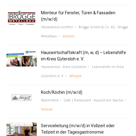
Monteur für Fenster, Türen & Fassaden
(m/w/d)
Harsewinkel-Greffen
Brügge GmbH & Co. KG - Brügge
Metallbau
Vollzeit
Hauswirtschaftskraft (m, w, d) – Lebenshilfe
im Kreis Gütersloh e. V.
Harsewinkel - Kreis Gütersloh
Lebenshilfe im Kreis
Gütersloh e. V.
Minijob
Koch/Köchin (m/w/d)
Marienfeld
Café | Restaurant - Auszeit bei Sascha
Teilzeit
Serviceleitung (m/w/d) in Vollzeit oder
Teilzeit in der Tagesgastronomie