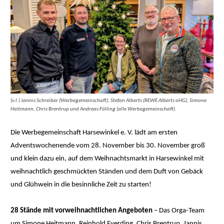
(v.l.) Jannis Schreiber (Werbegemeinschaft), Stefan Alberts (REWE Alberts oHG), Simone
Heitmann, Chris Brentrup und Andreas Fölling (alle Werbegemeinschaft).
Die Werbegemeinschaft Harsewinkel e. V. lädt am ersten
Adventswochenende vom 28. November bis 30. November groß
und klein dazu ein, auf dem Weihnachtsmarkt in Harsewinkel mit
weihnachtlich geschmückten Ständen und dem Duft von Gebäck
und Glühwein in die besinnliche Zeit zu starten!
28 Stände mit vorweihnachtlichen Angeboten
– Das Orga-Team
um Simone Heitmann, Reinhold Everding, Chris Brentrup, Jannis