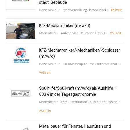
städt. Gebäude
Harsewinkel
Stadtverwaltung Harsewinkel
Teilzeit
Kfz-Mechatroniker (m/w/d)
Marienfeld
Autoservice Haßmann GmbH
Vollzeit
KFZ-Mechatroniker/-Mechaniker/-Schlosser
(m/w/d)
Harsewinkel
BTI Bröskamp-Touristik International
Vollzeit
Spülhilfe/Spülkraft (m/w/d) als Aushilfe –
603 € in der Tagesgastronomie
Marienfeld
Café | Restaurant - Auszeit bei Sascha
Aushilfe
Metallbauer für Fenster, Haustüren und