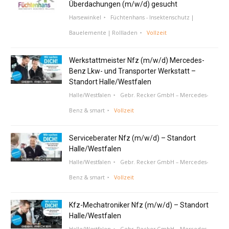
Überdachungen (m/w/d) gesucht
Harsewinkel
Füchtenhans - Insektenschutz |
Bauelemente | Rollladen
Vollzeit
Werkstattmeister Nfz (m/w/d) Mercedes-
Benz Lkw- und Transporter Werkstatt –
Standort Halle/Westfalen
Halle/Westfalen
Gebr. Recker GmbH – Mercedes-
Benz & smart
Vollzeit
Serviceberater Nfz (m/w/d) – Standort
Halle/Westfalen
Halle/Westfalen
Gebr. Recker GmbH – Mercedes-
Benz & smart
Vollzeit
Kfz-Mechatroniker Nfz (m/w/d) – Standort
Halle/Westfalen
Halle/Westfalen
Gebr. Recker GmbH – Mercedes-