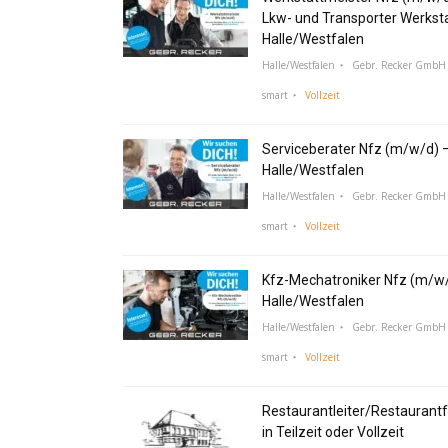
Lkw- und Transporter Werksta
Halle/Westfalen
Halle/Westfalen
Gebr. Recker GmbH 
smart
Vollzeit
Serviceberater Nfz (m/w/d) 
Halle/Westfalen
Halle/Westfalen
Gebr. Recker GmbH 
smart
Vollzeit
Kfz-Mechatroniker Nfz (m/w/
Halle/Westfalen
Halle/Westfalen
Gebr. Recker GmbH 
smart
Vollzeit
Restaurantleiter/Restaurant
in Teilzeit oder Vollzeit