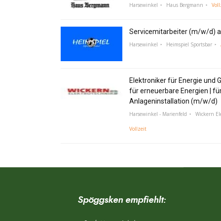
Harsewinkel
Haus Bergmann
Voll
Servicemitarbeiter (m/w/d) a
Harsewinkel
Heimspiel Sportsbar
Elektroniker für Energie und 
für erneuerbare Energien | fü
Anlageninstallation (m/w/d)
Harsewinkel - Marienfeld
Wickern E
Vollzeit
Spöggsken empfiehlt: