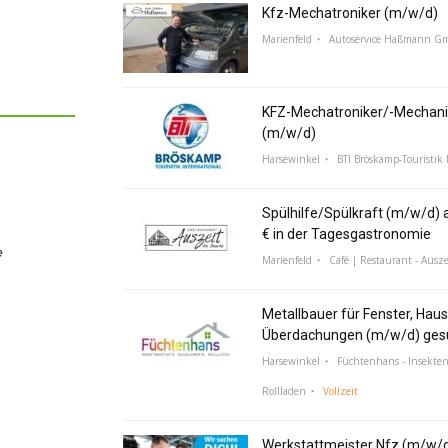
Kfz-Mechatroniker (m/w/d)
Marienfeld
Autoservice Haßmann G
KFZ-Mechatroniker/-Mechani
(m/w/d)
Harsewinkel
BTI Bröskamp-Touristik 
Spülhilfe/Spülkraft (m/w/d) a
€ in der Tagesgastronomie
e
Marienfeld
Café | Restaurant - Ausze
Metallbauer für Fenster, Hau
Überdachungen (m/w/d) ges
Harsewinkel
Füchtenhans - Insekte
Rollladen
Vollzeit
Werkstattmeister Nfz (m/w/