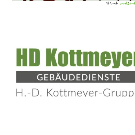
Bildquelle:
geralt
/
pixa