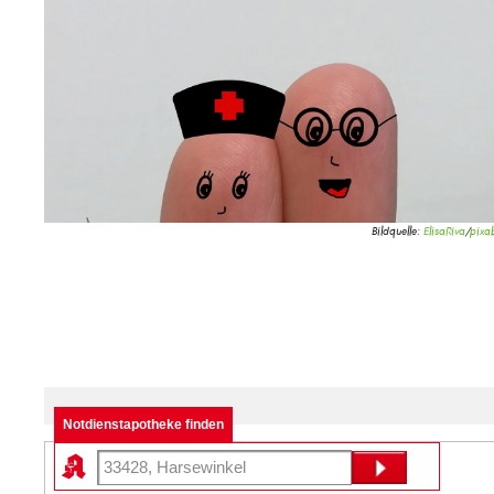
Bildquelle:
ElisaRiva
/
pixa
Notdienstapotheke finden