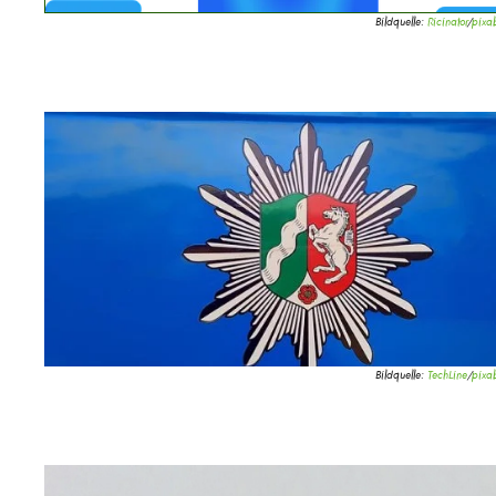
Bildquelle:
Ricinator
/
pixa
Bildquelle:
TechLine
/
pixa