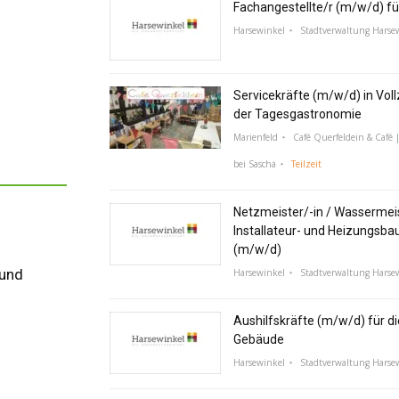
Fachangestellte/r (m/w/d) fü
Harsewinkel
Stadtverwaltung Harse
Servicekräfte (m/w/d) in Vollz
der Tagesgastronomie
Marienfeld
Café Querfeldein & Café |
bei Sascha
Teilzeit
Netzmeister/-in / Wassermeis
Installateur- und Heizungsba
(m/w/d)
 und
Harsewinkel
Stadtverwaltung Harse
Aushilfskräfte (m/w/d) für di
Gebäude
Harsewinkel
Stadtverwaltung Harse