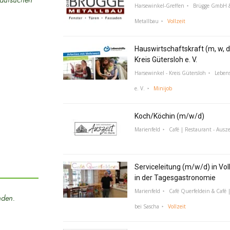
l aufsuchen
Harsewinkel-Greffen
Brügge GmbH &
Metallbau
Vollzeit
Hauswirtschaftskraft (m, w, d
Kreis Gütersloh e. V.
Harsewinkel - Kreis Gütersloh
Lebens
e. V.
Minijob
Koch/Köchin (m/w/d)
Marienfeld
Café | Restaurant - Ausze
Serviceleitung (m/w/d) in Voll
in der Tagesgastronomie
Marienfeld
Café Querfeldein & Café |
nden.
bei Sascha
Vollzeit