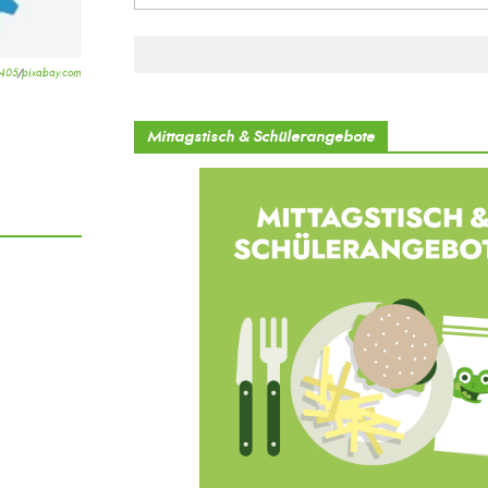
0405
/
pixabay.com
Mittagstisch & Schülerangebote