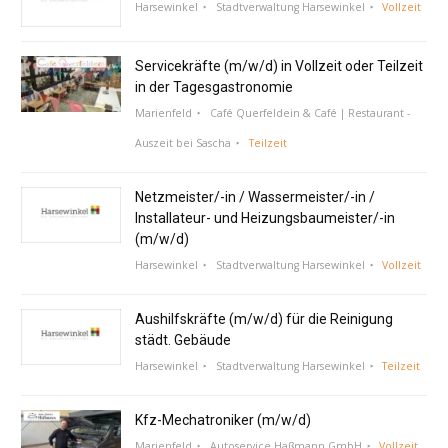
Harsewinkel
Stadtverwaltung Harsewinkel
Vollzeit
Servicekräfte (m/w/d) in Vollzeit oder Teilzeit
in der Tagesgastronomie
Marienfeld
Café Querfeldein & Café | Restaurant -
Auszeit bei Sascha
Teilzeit
Netzmeister/-in / Wassermeister/-in /
Installateur- und Heizungsbaumeister/-in
(m/w/d)
Harsewinkel
Stadtverwaltung Harsewinkel
Vollzeit
Aushilfskräfte (m/w/d) für die Reinigung
städt. Gebäude
Harsewinkel
Stadtverwaltung Harsewinkel
Teilzeit
Kfz-Mechatroniker (m/w/d)
Marienfeld
Autoservice Haßmann GmbH
Vollzeit