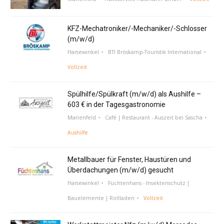
KFZ-Mechatroniker/-Mechaniker/-Schlosser
(m/w/d)
Harsewinkel
BTI Bröskamp-Touristik International
Vollzeit
Spülhilfe/Spülkraft (m/w/d) als Aushilfe –
603 € in der Tagesgastronomie
Marienfeld
Café | Restaurant - Auszeit bei Sascha
Aushilfe
Metallbauer für Fenster, Haustüren und
Überdachungen (m/w/d) gesucht
Harsewinkel
Füchtenhans - Insektenschutz |
Bauelemente | Rollladen
Vollzeit