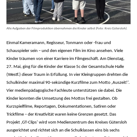
Alle Aufgaben der Filmproduktion übernahmen die Kinder selbst (Foto: Kreis Gütersloh).
Einmal Kameramann, Regisseur, Tonmann oder -frau und
Schauspieler sein – und den eigenen Film im Kino ansehen. Viele
Kinder träumen von einer Karriere im Filmgeschäft. Am Dienstag,
27. Mai, ging für die Kinder der Klasse 5c der Gesamtschule Halle
(Westf.) dieser Traum in Erfüllung. In vier Kleingruppen drehten die
Schulkinder maximal 90-sekündige Kurzfilme zum Motto ‚Auszeit!‘.
Vier medienpädagogische Fachleute unterstützen sie dabei. Die
Kinder konnten die Umsetzung des Mottos frei gestalten. Ob
Kurzspielfilme, Reportagen, Dokumentationen, Satiren oder
Trickfilme – der Kreativität waren keine Grenzen gesetzt. Das
Projekt ‚GT-Clips‘ wird vom Medienzentrum des Kreises Gütersloh
ausgerichtet und richtet sich an die Schulklassen eins bis sechs