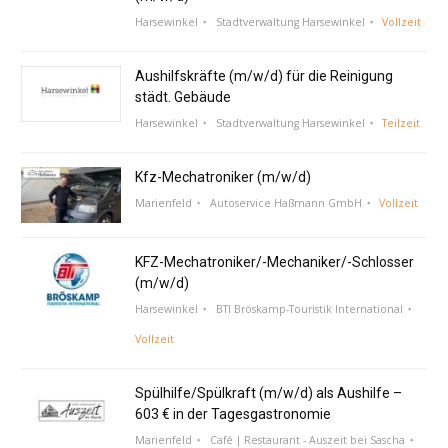
Harsewinkel
Stadtverwaltung Harsewinkel
Vollzeit
Aushilfskräfte (m/w/d) für die Reinigung
städt. Gebäude
Harsewinkel
Stadtverwaltung Harsewinkel
Teilzeit
Kfz-Mechatroniker (m/w/d)
Marienfeld
Autoservice Haßmann GmbH
Vollzeit
KFZ-Mechatroniker/-Mechaniker/-Schlosser
(m/w/d)
Harsewinkel
BTI Bröskamp-Touristik International
Vollzeit
Spülhilfe/Spülkraft (m/w/d) als Aushilfe –
603 € in der Tagesgastronomie
Marienfeld
Café | Restaurant - Auszeit bei Sascha