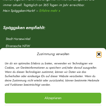
immer aktuell. Tagtäglich an 365 Tagen im Jahr erreichbar.
Mein Spöggsken-Markt! –
Erfahre mehr »
Spöggsken empfiehlt:
Stadt Harsewinkel
Ehrensache NRW
Freiwillige Feuerwehr
Zustimmung verwalten
Aponet.de
Um dir ein optimales Erlebnis zu bieten, verwenden wir Technologien wie
OWL Verkehr
Cookies, um Geräteinformationen zu speichern und/oder darauf zuzugreifen.
Wenn du diesen Technologien zustimmst, können wir Daten wie das
Greffen.de
Surfverhalten oder eindeutige IDs auf dieser Website verarbeiten. Wenn du
deine Zustimmung nicht erteilst oder zurückziehst, können bestimmte Merkmale
Verkehrsverein Harsewinkel e. V.
und Funktionen beeinträchtigt werden.
DRK Ortsverein Harsewinkel e. V.
Akzeptieren