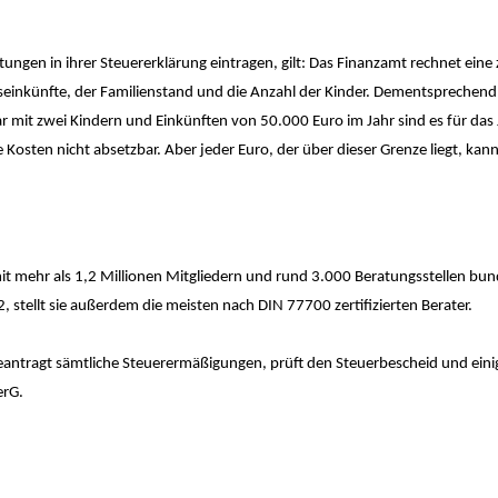
ungen in ihrer Steuererklärung eintragen, gilt: Das Finanzamt rechnet ein
seinkünfte, der Familienstand und die Anzahl der Kinder. Dementsprechend l
 mit zwei Kindern und Einkünften von 50.000 Euro im Jahr sind es für das
e Kosten nicht absetzbar. Aber jeder Euro, der über dieser Grenze liegt, kan
 mit mehr als 1,2 Millionen Mitgliedern und rund 3.000 Beratungsstellen bu
 stellt sie außerdem die meisten nach DIN 77700 zertifizierten Berater.
 beantragt sämtliche Steuerermäßigungen, prüft den Steuerbescheid und ein
erG.