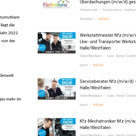
Überdachungen (m/w/d) ges
Harsewinkel
Füchtenhans - Insekte
e zumutbare
Rollladen
Vollzeit
iegt die
 Jahr 2022
Werkstattmeister Nfz (m/w/
n von der
Lkw- und Transporter Werksta
Halle/Westfalen
Halle/Westfalen
Gebr. Recker GmbH 
smart
Vollzeit
ndesweit
Serviceberater Nfz (m/w/d) 
Halle/Westfalen
Halle/Westfalen
Gebr. Recker GmbH 
iges mehr im
smart
Vollzeit
Kfz-Mechatroniker Nfz (m/w/
Halle/Westfalen
Halle/Westfalen
Gebr. Recker GmbH 