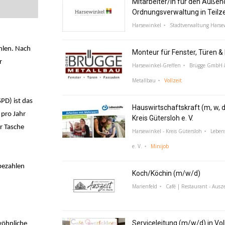
Mitarbeiter/in für den Außen
Ordnungsverwaltung in Teilz
Harsewinkel
Stadtverwaltung Harse
ahlen. Nach
Monteur für Fenster, Türen 
r
Harsewinkel-Greffen
Brügge GmbH &
Metallbau
Vollzeit
PD) ist das
Hauswirtschaftskraft (m, w, d
 pro Jahr
Kreis Gütersloh e. V.
r Tasche
Harsewinkel - Kreis Gütersloh
Lebens
e. V.
Minijob
bezahlen
Koch/Köchin (m/w/d)
Marienfeld
Café | Restaurant - Ausze
Serviceleitung (m/w/d) in Voll
wöhnliche