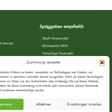
Spöggsken empfiehlt:
Stadt Harsewinkel
ch meinen
Ehrensache NRW
Freiwillige Feuerwehr
Aponet.de
Zustimmung verwalten
OWL Verkehr
ptimales Erlebnis zu bieten, verwenden wir Technologien wie Cookies, um
Greffen.de
ationen zu speichern und/oder darauf zuzugreifen. Wenn du diesen Technologien
önnen wir Daten wie das Surfverhalten oder eindeutige IDs auf dieser Website
Verkehrsverein Harsewinkel e. V.
Wenn du deine Zustimmung nicht erteilst oder zurückziehst, können bestimmte
 Funktionen beeinträchtigt werden.
DRK Ortsverein Harsewinkel e. V.
eptieren
Ablehnen
Einstellungen ansehen