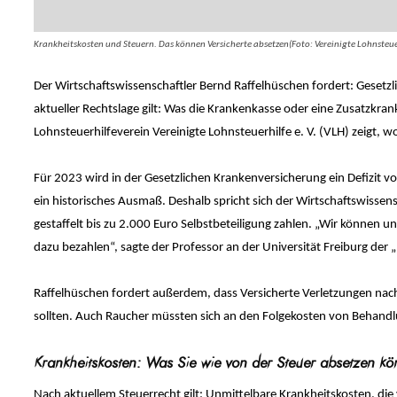
Krankheitskosten und Steuern. Das können Versicherte absetzen(Foto: Vereinigte Lohnsteuerh
Der Wirtschaftswissenschaftler Bernd Raffelhüschen fordert: Gesetzli
aktueller Rechtslage gilt: Was die Krankenkasse oder eine Zusatzkrank
Lohnsteuerhilfeverein Vereinigte Lohnsteuerhilfe e. V. (VLH) zeigt, 
Für 2023 wird in der Gesetzlichen Krankenversicherung ein Defizit vo
ein historisches Ausmaß. Deshalb spricht sich der Wirtschaftswissens
gestaffelt bis zu 2.000 Euro Selbstbeteiligung zahlen. „Wir können 
dazu bezahlen“, sagte der Professor an der Universität Freiburg der 
Raffelhüschen fordert außerdem, dass Versicherte Verletzungen nach 
sollten. Auch Raucher müssten sich an den Folgekosten von Behandlung
Krankheitskosten: Was Sie wie von der Steuer absetzen k
Nach aktuellem Steuerrecht gilt: Unmittelbare Krankheitskosten, d