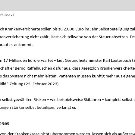
ilfe e.V.).
ch Krankenversicherte sollen bis zu 2.000 Euro im Jahr Selbstbeteiligung z
enversicherung nicht zahlt, lässt sich teilweise von der Steuer absetzen. De
worauf es ankommt.
n 17 Milliarden Euro erwartet – laut Gesundheitsminister Karl Lauterbach (S
chaftler Bernd Raffelhüschen dafür aus, dass gesetzlich Krankenversicherte
uns das System nicht mehr leisten. Patienten müssen künftig mehr aus eigene
„Bild“-Zeitung (22. Februar 2023).
selbst gewählten Risiken – wie beispielsweise Skifahren – komplett selbst 
en stärker selbst beteiligen, verlangt er.
önnen
ie von der Krankenkasse nicht übernommen werden, lassen sich als außerge