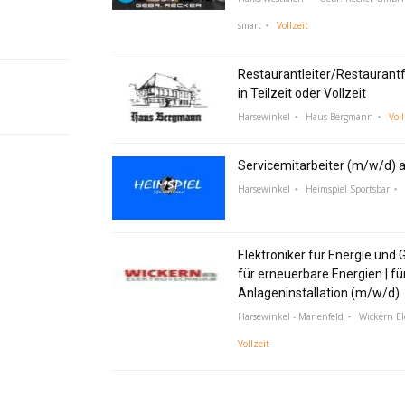
smart
Vollzeit
Restaurantleiter/Restaurant
in Teilzeit oder Vollzeit
Harsewinkel
Haus Bergmann
Voll
Servicemitarbeiter (m/w/d) a
Harsewinkel
Heimspiel Sportsbar
Elektroniker für Energie und 
für erneuerbare Energien | fü
Anlageninstallation (m/w/d)
Harsewinkel - Marienfeld
Wickern E
Vollzeit