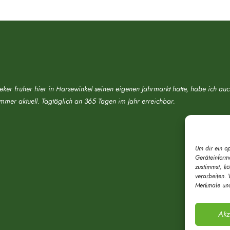
eker früher hier in Harsewinkel seinen eigenen Jahrmarkt hatte, habe ich au
immer aktuell. Tagtäglich an 365 Tagen im Jahr erreichbar.
Um dir ein o
Geräteinform
zustimmst, k
verarbeiten. 
Merkmale und
Akz