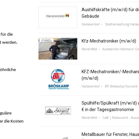
Aushilfskräfte (m/w/d) für di
Gebäude
Harsewinkel
Stadtverwaltung Harse
für die
Kfz-Mechatroniker (m/w/d)
zt werden.
Marienfeld
Autoservice Haßmann 
wöhnliche
KFZ-Mechatroniker/-Mechani
(m/w/d)
Harsewinkel
BTI Bröskamp-Touristik 
Spülhilfe/Spülkraft (m/w/d) a
€ in der Tagesgastronomie
guläre
Marienfeld
Café | Restaurant - Ausze
ar die Kosten
Metallbauer für Fenster, Hau