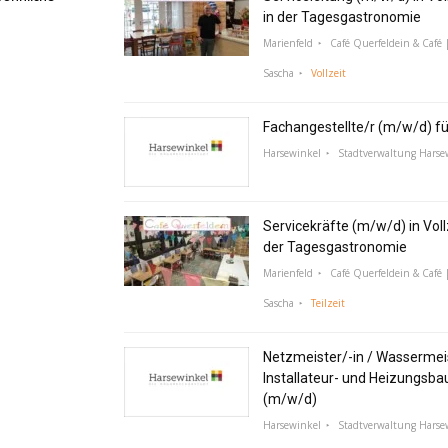
in der Tagesgastronomie
Marienfeld
Café Querfeldein & Café |
Sascha
Vollzeit
Fachangestellte/r (m/w/d) f
Harsewinkel
Stadtverwaltung Harse
Servicekräfte (m/w/d) in Vollz
der Tagesgastronomie
Marienfeld
Café Querfeldein & Café |
Sascha
Teilzeit
Netzmeister/-in / Wassermeis
Installateur- und Heizungsba
(m/w/d)
Harsewinkel
Stadtverwaltung Harse