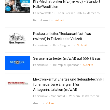
Kfz-Mechatroniker Nfz (m/w/d) – Standort
Halle/Westfalen
Halle/Westfalen
Gebr. Recker GmbH – Mercedes-
Benz & smart
Vollzeit
Restaurantleiter/Restaurantfachfrau
(w/m/d) in Teilzeit oder Vollzeit
Harsewinkel
Haus Bergmann
Vollzeit
Servicemitarbeiter (m/w/d) auf 556 € Basis
Harsewinkel
Heimspiel Sportsbar
Aushilfe
Elektroniker für Energie und Gebäudetechnik |
für erneuerbare Energien | für
Anlageninstallation (m/w/d)
Harsewinkel - Marienfeld
Wickern Elektrotechnik
GmbH
Vollzeit