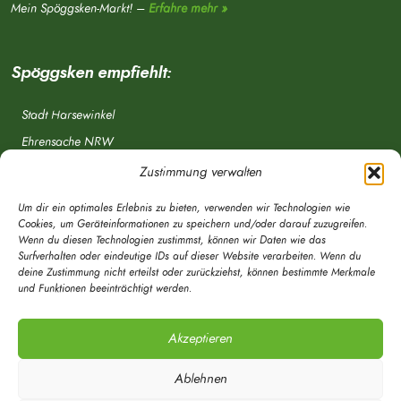
Mein Spöggsken-Markt! –
Erfahre mehr »
Spöggsken empfiehlt:
Stadt Harsewinkel
Ehrensache NRW
Freiwillige Feuerwehr
Zustimmung verwalten
Aponet.de
Um dir ein optimales Erlebnis zu bieten, verwenden wir Technologien wie
OWL Verkehr
Cookies, um Geräteinformationen zu speichern und/oder darauf zuzugreifen.
Wenn du diesen Technologien zustimmst, können wir Daten wie das
Greffen.de
Surfverhalten oder eindeutige IDs auf dieser Website verarbeiten. Wenn du
deine Zustimmung nicht erteilst oder zurückziehst, können bestimmte Merkmale
Verkehrsverein Harsewinkel e. V.
und Funktionen beeinträchtigt werden.
DRK Ortsverein Harsewinkel e. V.
Akzeptieren
Ablehnen