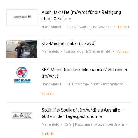
Aushilfskräfte (m/w/d) für die Reinigung
städt. Gebäude
Harsewinkel
Stadtverwaltung Harsewinkel
Teilzeit
Kfz-Mechatroniker (m/w/d)
Marienfeld
Autoservice Haßmann GmbH
Vollzeit
KFZ-Mechatroniker/-Mechaniker/-Schlosser
(m/w/d)
Harsewinkel
BTI Bröskamp-Touristik International
Vollzeit
Spülhilfe/Spülkraft (m/w/d) als Aushilfe –
603 € in der Tagesgastronomie
Marienfeld
Café | Restaurant - Auszeit bei Sascha
Aushilfe