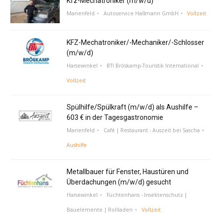
Kfz-Mechatroniker (m/w/d)
Marienfeld
Autoservice Haßmann GmbH
Vollzeit
KFZ-Mechatroniker/-Mechaniker/-Schlosser
(m/w/d)
Harsewinkel
BTI Bröskamp-Touristik International
Vollzeit
Spülhilfe/Spülkraft (m/w/d) als Aushilfe –
603 € in der Tagesgastronomie
Marienfeld
Café | Restaurant - Auszeit bei Sascha
Aushilfe
Metallbauer für Fenster, Haustüren und
Überdachungen (m/w/d) gesucht
Harsewinkel
Füchtenhans - Insektenschutz |
Bauelemente | Rollladen
Vollzeit