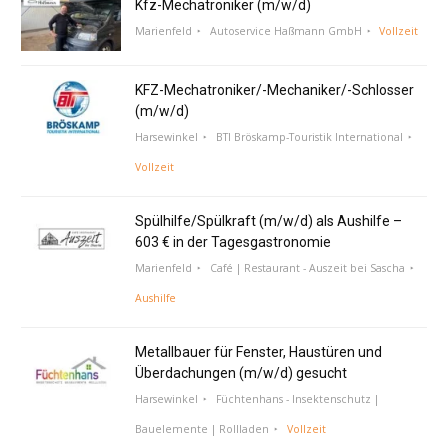
Kfz-Mechatroniker (m/w/d)
Marienfeld
Autoservice Haßmann GmbH
Vollzeit
KFZ-Mechatroniker/-Mechaniker/-Schlosser
(m/w/d)
Harsewinkel
BTI Bröskamp-Touristik International
Vollzeit
Spülhilfe/Spülkraft (m/w/d) als Aushilfe –
603 € in der Tagesgastronomie
Marienfeld
Café | Restaurant - Auszeit bei Sascha
Aushilfe
Metallbauer für Fenster, Haustüren und
Überdachungen (m/w/d) gesucht
Harsewinkel
Füchtenhans - Insektenschutz |
Bauelemente | Rollladen
Vollzeit