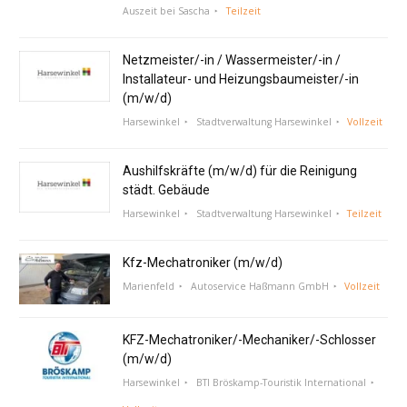
Auszeit bei Sascha
Teilzeit
Netzmeister/-in / Wassermeister/-in /
Installateur- und Heizungsbaumeister/-in
(m/w/d)
Harsewinkel
Stadtverwaltung Harsewinkel
Vollzeit
Aushilfskräfte (m/w/d) für die Reinigung
städt. Gebäude
Harsewinkel
Stadtverwaltung Harsewinkel
Teilzeit
Kfz-Mechatroniker (m/w/d)
Marienfeld
Autoservice Haßmann GmbH
Vollzeit
KFZ-Mechatroniker/-Mechaniker/-Schlosser
(m/w/d)
Harsewinkel
BTI Bröskamp-Touristik International