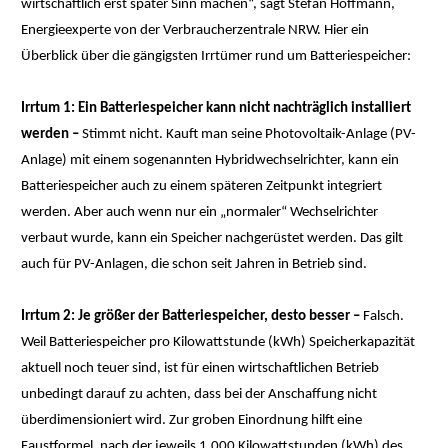
wirtschaftlich erst später Sinn machen“, sagt Stefan Hoffmann,
Energieexperte von der Verbraucherzentrale NRW. Hier ein
Überblick über die gängigsten Irrtümer rund um Batteriespeicher:
Irrtum 1: Ein Batteriespeicher kann nicht nachträglich installiert
werden –
Stimmt nicht. Kauft man seine Photovoltaik-Anlage (PV-
Anlage) mit einem sogenannten Hybridwechselrichter, kann ein
Batteriespeicher auch zu einem späteren Zeitpunkt integriert
werden. Aber auch wenn nur ein „normaler“ Wechselrichter
verbaut wurde, kann ein Speicher nachgerüstet werden. Das gilt
auch für PV-Anlagen, die schon seit Jahren in Betrieb sind.
Irrtum 2: Je größer der Batteriespeicher, desto besser –
Falsch.
Weil Batteriespeicher pro Kilowattstunde (kWh) Speicherkapazität
aktuell noch teuer sind, ist für einen wirtschaftlichen Betrieb
unbedingt darauf zu achten, dass bei der Anschaffung nicht
überdimensioniert wird. Zur groben Einordnung hilft eine
Faustformel, nach der jeweils 1.000 Kilowattstunden (kWh) des