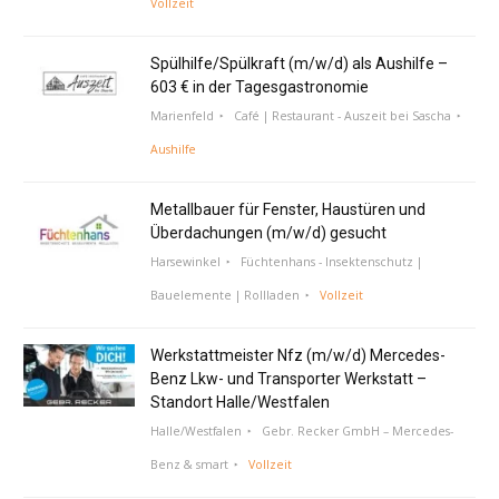
Vollzeit
Spülhilfe/Spülkraft (m/w/d) als Aushilfe –
603 € in der Tagesgastronomie
Marienfeld
Café | Restaurant - Auszeit bei Sascha
Aushilfe
Metallbauer für Fenster, Haustüren und
Überdachungen (m/w/d) gesucht
Harsewinkel
Füchtenhans - Insektenschutz |
Bauelemente | Rollladen
Vollzeit
Werkstattmeister Nfz (m/w/d) Mercedes-
Benz Lkw- und Transporter Werkstatt –
Standort Halle/Westfalen
Halle/Westfalen
Gebr. Recker GmbH – Mercedes-
Benz & smart
Vollzeit