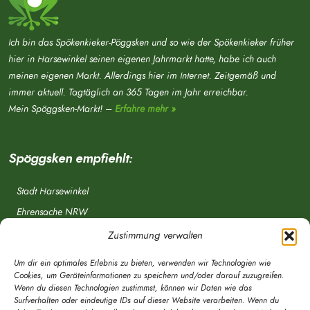
Ich bin das Spökenkieker-Pöggsken und so wie der Spökenkieker früher
hier in Harsewinkel seinen eigenen Jahrmarkt hatte, habe ich auch
meinen eigenen Markt. Allerdings hier im Internet. Zeitgemäß und
immer aktuell. Tagtäglich an 365 Tagen im Jahr erreichbar.
Mein Spöggsken-Markt! –
Erfahre mehr »
Spöggsken empfiehlt:
Stadt Harsewinkel
Ehrensache NRW
Freiwillige Feuerwehr
Zustimmung verwalten
Aponet.de
Um dir ein optimales Erlebnis zu bieten, verwenden wir Technologien wie
OWL Verkehr
Cookies, um Geräteinformationen zu speichern und/oder darauf zuzugreifen.
Wenn du diesen Technologien zustimmst, können wir Daten wie das
Greffen.de
Surfverhalten oder eindeutige IDs auf dieser Website verarbeiten. Wenn du