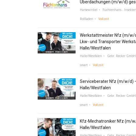
Überdachungen (m/w/d) ges
Harsewinkel
Füchtenhans - Insekte
Rollladen
Vollzeit
Werkstattmeister Nfz (m/w/
Lkw- und Transporter Werksta
Halle/Westfalen
Halle/Westfalen
Gebr. Recker GmbH 
smart
Vollzeit
Serviceberater Nfz (m/w/d) 
Halle/Westfalen
Halle/Westfalen
Gebr. Recker GmbH 
smart
Vollzeit
Kfz-Mechatroniker Nfz (m/w/
Halle/Westfalen
Halle/Westfalen
Gebr. Recker GmbH 