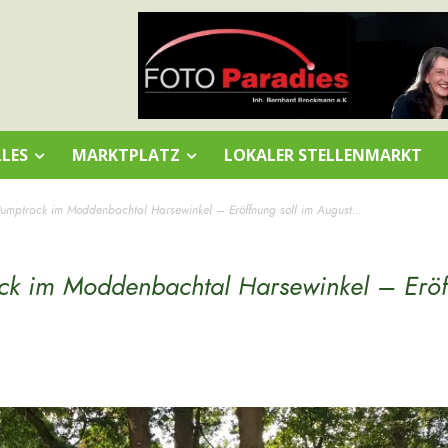
LES
MARKTPLATZ
LOKALER STELLENMARKT
Pumptrack im Moddenbachtal Harsewinkel – Eröffnung soll im August...
ack im Moddenbachtal Harsewinkel – Erö