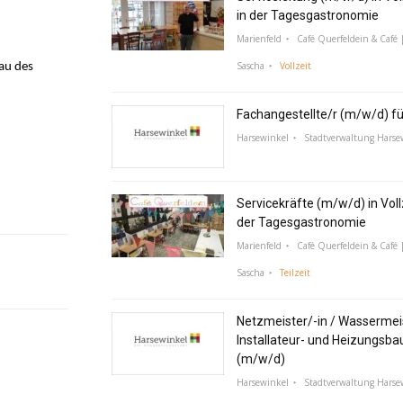
in der Tagesgastronomie
Marienfeld
Café Querfeldein & Café |
Sascha
Vollzeit
au des
Fachangestellte/r (m/w/d) f
Harsewinkel
Stadtverwaltung Harse
Servicekräfte (m/w/d) in Vollz
der Tagesgastronomie
Marienfeld
Café Querfeldein & Café |
Sascha
Teilzeit
Netzmeister/-in / Wassermeis
Installateur- und Heizungsba
(m/w/d)
Harsewinkel
Stadtverwaltung Harse