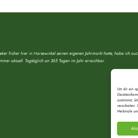
eker früher hier in Harsewinkel seinen eigenen Jahrmarkt hatte, habe ich au
immer aktuell. Tagtäglich an 365 Tagen im Jahr erreichbar.
Um dir ein o
Geräteinform
zustimmst, k
verarbeiten. 
Merkmale und
Akz