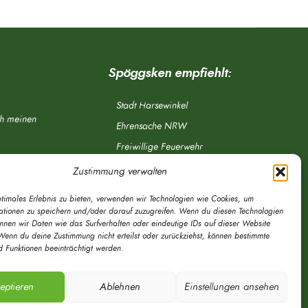
Spöggsken empfiehlt:
Stadt Harsewinkel
ch meinen
Ehrensache NRW
Freiwillige Feuerwehr
Aponet.de
Zustimmung verwalten
OWL Verkehr
ptimales Erlebnis zu bieten, verwenden wir Technologien wie Cookies, um
Greffen.de
ationen zu speichern und/oder darauf zuzugreifen. Wenn du diesen Technologien
önnen wir Daten wie das Surfverhalten oder eindeutige IDs auf dieser Website
Verkehrsverein Harsewinkel e. V.
Wenn du deine Zustimmung nicht erteilst oder zurückziehst, können bestimmte
 Funktionen beeinträchtigt werden.
DRK Ortsverein Harsewinkel e. V.
eptieren
Ablehnen
Einstellungen ansehen