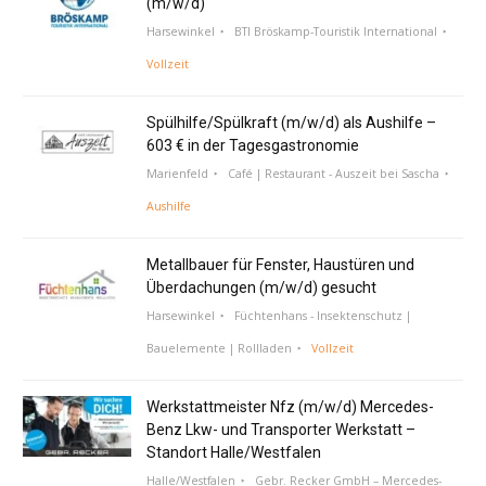
(m/w/d)
Harsewinkel
BTI Bröskamp-Touristik International
Vollzeit
Spülhilfe/Spülkraft (m/w/d) als Aushilfe –
603 € in der Tagesgastronomie
Marienfeld
Café | Restaurant - Auszeit bei Sascha
Aushilfe
Metallbauer für Fenster, Haustüren und
Überdachungen (m/w/d) gesucht
Harsewinkel
Füchtenhans - Insektenschutz |
Bauelemente | Rollladen
Vollzeit
Werkstattmeister Nfz (m/w/d) Mercedes-
Benz Lkw- und Transporter Werkstatt –
Standort Halle/Westfalen
Halle/Westfalen
Gebr. Recker GmbH – Mercedes-