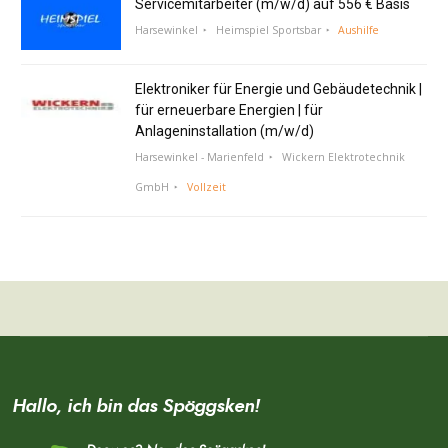
Servicemitarbeiter (m/w/d) auf 556 € Basis
Harsewinkel
Heimspiel Sportsbar
Aushilfe
Elektroniker für Energie und Gebäudetechnik |
für erneuerbare Energien | für
Anlageninstallation (m/w/d)
Harsewinkel - Marienfeld
Wickern Elektrotechnik
GmbH
Vollzeit
Hallo, ich bin das Spöggsken!