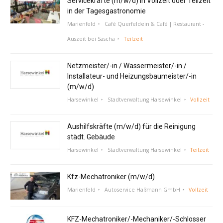
Servicekräfte (m/w/d) in Vollzeit oder Teilzeit
in der Tagesgastronomie
Marienfeld
Café Querfeldein & Café | Restaurant -
Auszeit bei Sascha
Teilzeit
Netzmeister/-in / Wassermeister/-in /
Installateur- und Heizungsbaumeister/-in
(m/w/d)
Harsewinkel
Stadtverwaltung Harsewinkel
Vollzeit
Aushilfskräfte (m/w/d) für die Reinigung
städt. Gebäude
Harsewinkel
Stadtverwaltung Harsewinkel
Teilzeit
Kfz-Mechatroniker (m/w/d)
Marienfeld
Autoservice Haßmann GmbH
Vollzeit
KFZ-Mechatroniker/-Mechaniker/-Schlosser