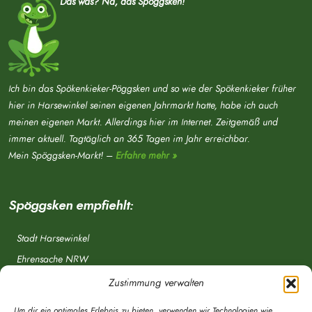
Das was? Na, das Spöggsken!
Ich bin das Spökenkieker-Pöggsken und so wie der Spökenkieker früher
hier in Harsewinkel seinen eigenen Jahrmarkt hatte, habe ich auch
meinen eigenen Markt. Allerdings hier im Internet. Zeitgemäß und
immer aktuell. Tagtäglich an 365 Tagen im Jahr erreichbar.
Mein Spöggsken-Markt! –
Erfahre mehr »
Spöggsken empfiehlt:
Stadt Harsewinkel
Ehrensache NRW
Freiwillige Feuerwehr
Zustimmung verwalten
Aponet.de
Um dir ein optimales Erlebnis zu bieten, verwenden wir Technologien wie