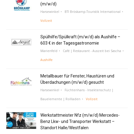
(m/w/d)
Harsewinkel
BTI Bröskamp-Touristik International
Vollzeit
Spülhilfe/Spülkraft (m/w/d) als Aushilfe –
603 € in der Tagesgastronomie
Marienfeld
Café | Restaurant - Auszeit bei Sascha
Aushilfe
Metallbauer für Fenster, Haustüren und
Überdachungen (m/w/d) gesucht
Harsewinkel
Füchtenhans - Insektenschutz |
Bauelemente | Rollladen
Vollzeit
Werkstattmeister Nfz (m/w/d) Mercedes-
Benz Lkw- und Transporter Werkstatt –
Standort Halle/Westfalen