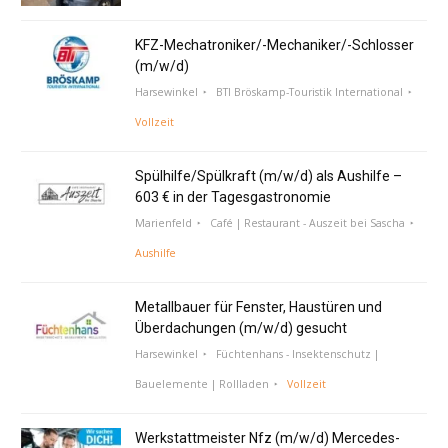
KFZ-Mechatroniker/-Mechaniker/-Schlosser
(m/w/d)
Harsewinkel
BTI Bröskamp-Touristik International
Vollzeit
Spülhilfe/Spülkraft (m/w/d) als Aushilfe –
603 € in der Tagesgastronomie
Marienfeld
Café | Restaurant - Auszeit bei Sascha
Aushilfe
Metallbauer für Fenster, Haustüren und
Überdachungen (m/w/d) gesucht
Harsewinkel
Füchtenhans - Insektenschutz |
Bauelemente | Rollladen
Vollzeit
Werkstattmeister Nfz (m/w/d) Mercedes-