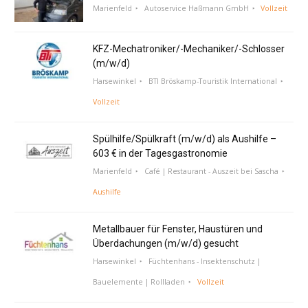
Marienfeld
Autoservice Haßmann GmbH
Vollzeit
KFZ-Mechatroniker/-Mechaniker/-Schlosser
(m/w/d)
Harsewinkel
BTI Bröskamp-Touristik International
Vollzeit
Spülhilfe/Spülkraft (m/w/d) als Aushilfe –
603 € in der Tagesgastronomie
Marienfeld
Café | Restaurant - Auszeit bei Sascha
Aushilfe
Metallbauer für Fenster, Haustüren und
Überdachungen (m/w/d) gesucht
Harsewinkel
Füchtenhans - Insektenschutz |
Bauelemente | Rollladen
Vollzeit