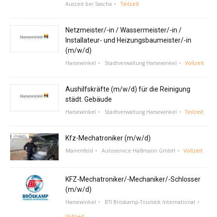
Auszeit bei Sascha
Teilzeit
Netzmeister/-in / Wassermeister/-in /
Installateur- und Heizungsbaumeister/-in
(m/w/d)
Harsewinkel
Stadtverwaltung Harsewinkel
Vollzeit
Aushilfskräfte (m/w/d) für die Reinigung
städt. Gebäude
Harsewinkel
Stadtverwaltung Harsewinkel
Teilzeit
Kfz-Mechatroniker (m/w/d)
Marienfeld
Autoservice Haßmann GmbH
Vollzeit
KFZ-Mechatroniker/-Mechaniker/-Schlosser
(m/w/d)
Harsewinkel
BTI Bröskamp-Touristik International
Vollzeit