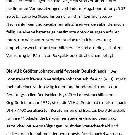
mit einer rechtzeitigen Selbstanzeige ein Strafverfahren unter
bestimmten Voraussetzungen verhindern (Abgabenordnung, § 371
Selbstanzeige bei Steuerhinterziehung). Einkommensteuer-
Nachzahlungen und gegebenenfalls Zinsen werden aber dennoch
fällig. Da eine Selbstanzeige bestimmte Anforderungen erfüllen
muss, um wirksam zu werden, ist eine rechtliche Beratung
empfehlenswert. Lohnsteuerhilfevereine sind allerdings nicht zur
Vertretung bei Fällen von Bußgeld- oder Strafsachen befugt.
Die VLH: Größter Lohnsteuerhilfeverein Deutschlands –
Der
Lohnsteuerhilfeverein Vereinigte Lohnsteuerhilfe e. V. (VLH) ist mit
mehr als einer Million Mitgliedern und bundesweit rund 3.000
Beratungsstellen Deutschlands größter Lohnsteuerhilfeverein.
Gegründet im Jahr 1972, stellt die VLH außerdem die meisten nach
DIN 77700 zertifizierten Beraterinnen und Berater. Die VLH erstellt
für ihre Mitglieder die Einkommensteuererklärung, beantragt
sämtliche Steuerermäßigungen, prüft den Steuerbescheid und
einiges mehr im Rahmen der Beratungsbefugnis nach § 4 StBerG.