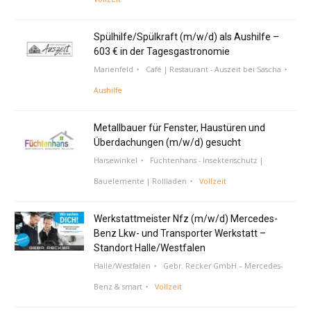
Spülhilfe/Spülkraft (m/w/d) als Aushilfe –
603 € in der Tagesgastronomie
Marienfeld
Café | Restaurant - Auszeit bei Sascha
Aushilfe
Metallbauer für Fenster, Haustüren und
Überdachungen (m/w/d) gesucht
Harsewinkel
Füchtenhans - Insektenschutz |
Bauelemente | Rollladen
Vollzeit
Werkstattmeister Nfz (m/w/d) Mercedes-
Benz Lkw- und Transporter Werkstatt –
Standort Halle/Westfalen
Halle/Westfalen
Gebr. Recker GmbH – Mercedes-
Benz & smart
Vollzeit