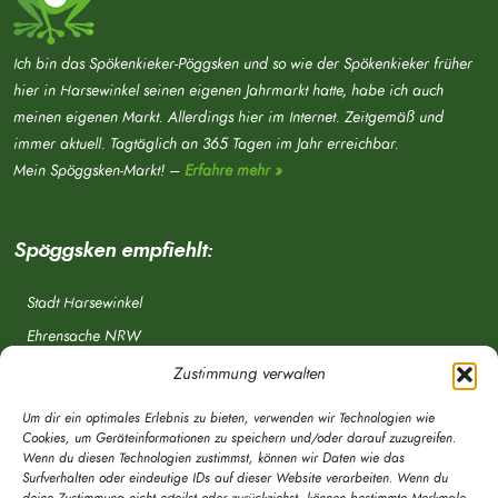
Ich bin das Spökenkieker-Pöggsken und so wie der Spökenkieker früher
hier in Harsewinkel seinen eigenen Jahrmarkt hatte, habe ich auch
meinen eigenen Markt. Allerdings hier im Internet. Zeitgemäß und
immer aktuell. Tagtäglich an 365 Tagen im Jahr erreichbar.
Mein Spöggsken-Markt! –
Erfahre mehr »
Spöggsken empfiehlt:
Stadt Harsewinkel
Ehrensache NRW
Freiwillige Feuerwehr
Zustimmung verwalten
Aponet.de
Um dir ein optimales Erlebnis zu bieten, verwenden wir Technologien wie
OWL Verkehr
Cookies, um Geräteinformationen zu speichern und/oder darauf zuzugreifen.
Wenn du diesen Technologien zustimmst, können wir Daten wie das
Greffen.de
Surfverhalten oder eindeutige IDs auf dieser Website verarbeiten. Wenn du