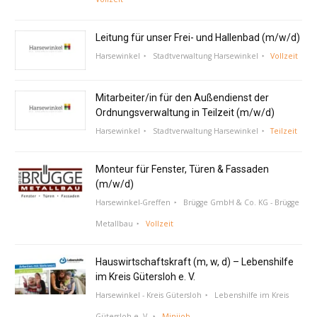
Leitung für unser Frei- und Hallenbad (m/w/d)
Harsewinkel
Stadtverwaltung Harsewinkel
Vollzeit
Mitarbeiter/in für den Außendienst der
Ordnungsverwaltung in Teilzeit (m/w/d)
Harsewinkel
Stadtverwaltung Harsewinkel
Teilzeit
Monteur für Fenster, Türen & Fassaden
(m/w/d)
Harsewinkel-Greffen
Brügge GmbH & Co. KG - Brügge
Metallbau
Vollzeit
Hauswirtschaftskraft (m, w, d) – Lebenshilfe
im Kreis Gütersloh e. V.
Harsewinkel - Kreis Gütersloh
Lebenshilfe im Kreis
Gütersloh e. V.
Minijob