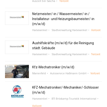
Auszeit bei Sascha
Teilzeit
Netzmeister/-in / Wassermeister/-in /
Installateur- und Heizungsbaumeister/-in
(m/w/d)
Harsewinkel
Stadtverwaltung Harsewinkel
Vollzeit
Aushilfskräfte (m/w/d) für die Reinigung
städt. Gebäude
Harsewinkel
Stadtverwaltung Harsewinkel
Teilzeit
Kfz-Mechatroniker (m/w/d)
Marienfeld
Autoservice Haßmann GmbH
Vollzeit
KFZ-Mechatroniker/-Mechaniker/-Schlosser
(m/w/d)
Harsewinkel
BTI Bröskamp-Touristik International
Vollzeit