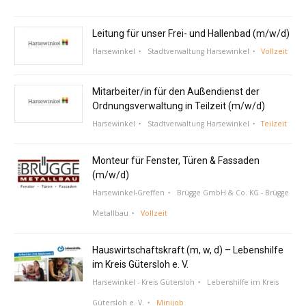
Leitung für unser Frei- und Hallenbad (m/w/d)
Harsewinkel
Stadtverwaltung Harsewinkel
Vollzeit
Mitarbeiter/in für den Außendienst der
Ordnungsverwaltung in Teilzeit (m/w/d)
Harsewinkel
Stadtverwaltung Harsewinkel
Teilzeit
Monteur für Fenster, Türen & Fassaden
(m/w/d)
Harsewinkel-Greffen
Brügge GmbH & Co. KG - Brügge
Metallbau
Vollzeit
Hauswirtschaftskraft (m, w, d) – Lebenshilfe
im Kreis Gütersloh e. V.
Harsewinkel - Kreis Gütersloh
Lebenshilfe im Kreis
Gütersloh e. V.
Minijob