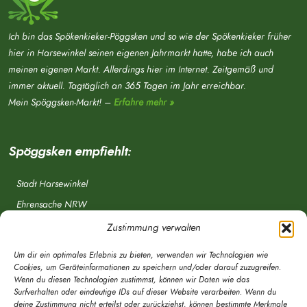
Ich bin das Spökenkieker-Pöggsken und so wie der Spökenkieker früher
hier in Harsewinkel seinen eigenen Jahrmarkt hatte, habe ich auch
meinen eigenen Markt. Allerdings hier im Internet. Zeitgemäß und
immer aktuell. Tagtäglich an 365 Tagen im Jahr erreichbar.
Mein Spöggsken-Markt! –
Erfahre mehr »
Spöggsken empfiehlt:
Stadt Harsewinkel
Ehrensache NRW
Freiwillige Feuerwehr
Zustimmung verwalten
Aponet.de
Um dir ein optimales Erlebnis zu bieten, verwenden wir Technologien wie
OWL Verkehr
Cookies, um Geräteinformationen zu speichern und/oder darauf zuzugreifen.
Wenn du diesen Technologien zustimmst, können wir Daten wie das
Greffen.de
Surfverhalten oder eindeutige IDs auf dieser Website verarbeiten. Wenn du
deine Zustimmung nicht erteilst oder zurückziehst, können bestimmte Merkmale