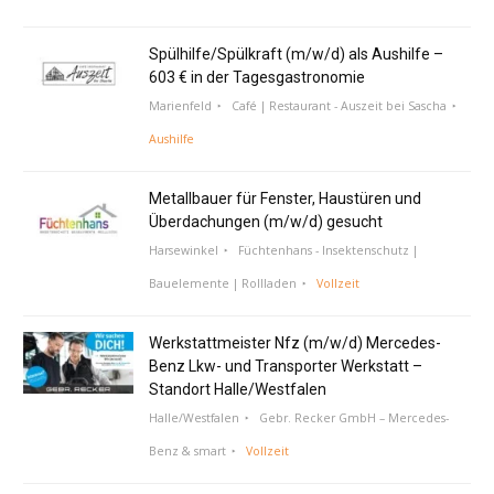
Spülhilfe/Spülkraft (m/w/d) als Aushilfe –
603 € in der Tagesgastronomie
Marienfeld
Café | Restaurant - Auszeit bei Sascha
Aushilfe
Metallbauer für Fenster, Haustüren und
Überdachungen (m/w/d) gesucht
Harsewinkel
Füchtenhans - Insektenschutz |
Bauelemente | Rollladen
Vollzeit
Werkstattmeister Nfz (m/w/d) Mercedes-
Benz Lkw- und Transporter Werkstatt –
Standort Halle/Westfalen
Halle/Westfalen
Gebr. Recker GmbH – Mercedes-
Benz & smart
Vollzeit