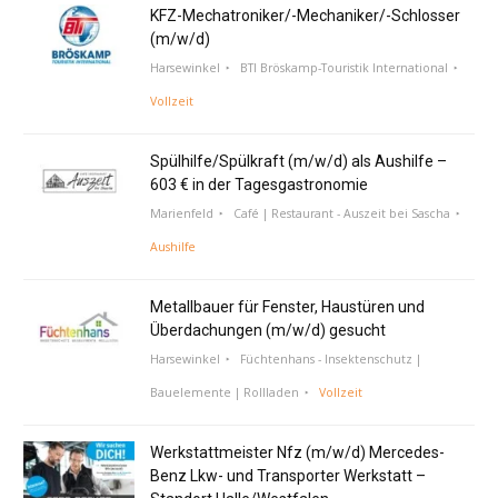
KFZ-Mechatroniker/-Mechaniker/-Schlosser
(m/w/d)
Harsewinkel
BTI Bröskamp-Touristik International
Vollzeit
Spülhilfe/Spülkraft (m/w/d) als Aushilfe –
603 € in der Tagesgastronomie
Marienfeld
Café | Restaurant - Auszeit bei Sascha
Aushilfe
Metallbauer für Fenster, Haustüren und
Überdachungen (m/w/d) gesucht
Harsewinkel
Füchtenhans - Insektenschutz |
Bauelemente | Rollladen
Vollzeit
Werkstattmeister Nfz (m/w/d) Mercedes-
Benz Lkw- und Transporter Werkstatt –