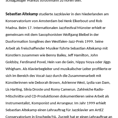
Schlagzeuger Markus Strothmann zu hören sein.
Sebastian Altekamp
studierte Jazzklavier in den Niederlanden am
Konservatorium von Amsterdam bei Henk Elkerbout und Rob
Madna. Beim 17. Internationalen Jazzfestival Münster erhielt er
gemeinsam mit dem Saxophonisten Wolfgang Bleibel in der
Duoformation Songlines den Westfalen-Jazz-Preis 1999. Seine
Arbeit als freischaffender Musiker führte Sebastian Altekamp mit
Künstlern zusammen wie Benny Bailey, Jeff Hamilton, John
Goldsby, Ferdinand Povel, Hein van de Gein, Nippy Noya oder Jiggs
Whigham. Als Klavierbegleiter und musikalischer Leiter profilierte er
sich im Bereich des Vocal-Jazz durch die Zusammenarbeit mit
Künstlerinnen wie Deborah Brown, Adrienne West, Lydia van Dam,
Lis Harting, Silvia Droste und Romy Camerun. Zahlreiche Radio-
Mitschnitte und CD-Produktionen dokumentieren seine Arbeit als
Instrumentalist, Komponist und Arrangeur. Im Jahr 1999 erhielt
Sebastian Altekamp einen Lehrauftrag für Jazzklavier am ArtEZ
Conservatorium in Enschede/NL. Zurzeit hat er einen Lehrauftrag an