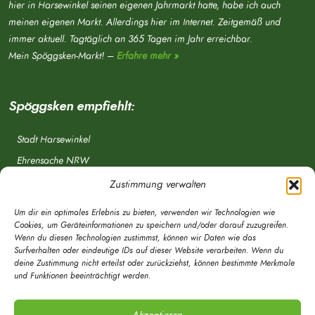
hier in Harsewinkel seinen eigenen Jahrmarkt hatte, habe ich auch
meinen eigenen Markt. Allerdings hier im Internet. Zeitgemäß und
immer aktuell. Tagtäglich an 365 Tagen im Jahr erreichbar.
Mein Spöggsken-Markt! –
Erfahre mehr »
Spöggsken empfiehlt:
Stadt Harsewinkel
Ehrensache NRW
Freiwillige Feuerwehr
Zustimmung verwalten
Aponet.de
Um dir ein optimales Erlebnis zu bieten, verwenden wir Technologien wie
OWL Verkehr
Cookies, um Geräteinformationen zu speichern und/oder darauf zuzugreifen.
Wenn du diesen Technologien zustimmst, können wir Daten wie das
Greffen.de
Surfverhalten oder eindeutige IDs auf dieser Website verarbeiten. Wenn du
deine Zustimmung nicht erteilst oder zurückziehst, können bestimmte Merkmale
Verkehrsverein Harsewinkel e. V.
und Funktionen beeinträchtigt werden.
DRK Ortsverein Harsewinkel e. V.