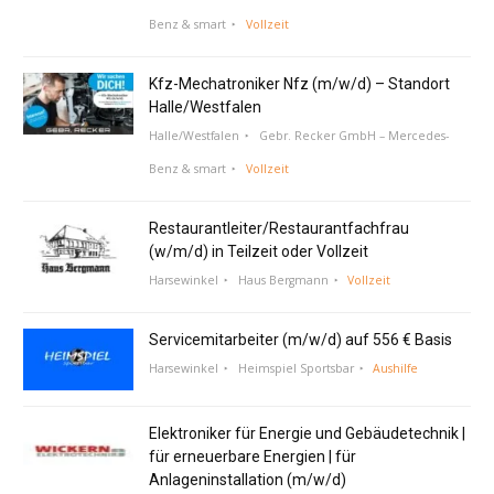
Benz & smart
Vollzeit
Kfz-Mechatroniker Nfz (m/w/d) – Standort
Halle/Westfalen
Halle/Westfalen
Gebr. Recker GmbH – Mercedes-
Benz & smart
Vollzeit
Restaurantleiter/Restaurantfachfrau
(w/m/d) in Teilzeit oder Vollzeit
Harsewinkel
Haus Bergmann
Vollzeit
Servicemitarbeiter (m/w/d) auf 556 € Basis
Harsewinkel
Heimspiel Sportsbar
Aushilfe
Elektroniker für Energie und Gebäudetechnik |
für erneuerbare Energien | für
Anlageninstallation (m/w/d)