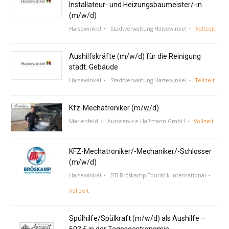
Installateur- und Heizungsbaumeister/-in
(m/w/d)
Harsewinkel
Stadtverwaltung Harsewinkel
Vollzeit
Aushilfskräfte (m/w/d) für die Reinigung
städt. Gebäude
Harsewinkel
Stadtverwaltung Harsewinkel
Teilzeit
Kfz-Mechatroniker (m/w/d)
Marienfeld
Autoservice Haßmann GmbH
Vollzeit
KFZ-Mechatroniker/-Mechaniker/-Schlosser
(m/w/d)
Harsewinkel
BTI Bröskamp-Touristik International
Vollzeit
Spülhilfe/Spülkraft (m/w/d) als Aushilfe –
603 € in der Tagesgastronomie