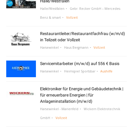
Halle/Westfalen
Halle/Westfalen
Gebr. Recker GmbH – Mercedes-
Benz & smart
Vollzeit
Restaurantleiter/Restaurantfachfrau (w/m/d)
in Teilzeit oder Vollzeit
Harsewinkel
Haus Bergmann
Vollzeit
Servicemitarbeiter (m/w/d) auf 556 € Basis
Harsewinkel
Heimspiel Sportsbar
Aushilfe
Elektroniker für Energie und Gebäudetechnik |
für erneuerbare Energien | für
Anlageninstallation (m/w/d)
Harsewinkel - Marienfeld
Wickern Elektrotechnik
GmbH
Vollzeit