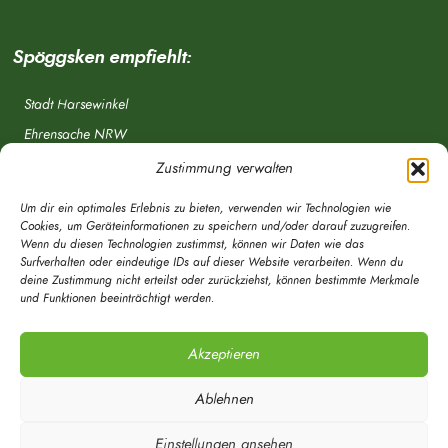
Spöggsken empfiehlt:
Stadt Harsewinkel
Ehrensache NRW
Freiwillige Feuerwehr
Zustimmung verwalten
Aponet.de
Um dir ein optimales Erlebnis zu bieten, verwenden wir Technologien wie
OWL Verkehr
Cookies, um Geräteinformationen zu speichern und/oder darauf zuzugreifen.
Wenn du diesen Technologien zustimmst, können wir Daten wie das
Greffen.de
Surfverhalten oder eindeutige IDs auf dieser Website verarbeiten. Wenn du
deine Zustimmung nicht erteilst oder zurückziehst, können bestimmte Merkmale
Verkehrsverein Harsewinkel e. V.
und Funktionen beeinträchtigt werden.
DRK Ortsverein Harsewinkel e. V.
Akzeptieren
Ablehnen
Einstellungen ansehen
© Mein Spöggsken-Markt | Marketingberatung | Timo Röwekamp 2020 - Alle