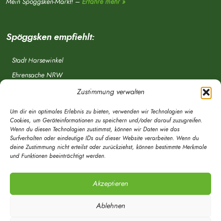
Mein Spöggsken-Markt! –
Erfahre mehr »
Spöggsken empfiehlt:
Stadt Harsewinkel
Ehrensache NRW
Freiwillige Feuerwehr
Zustimmung verwalten
Aponet.de
Um dir ein optimales Erlebnis zu bieten, verwenden wir Technologien wie
OWL Verkehr
Cookies, um Geräteinformationen zu speichern und/oder darauf zuzugreifen.
Wenn du diesen Technologien zustimmst, können wir Daten wie das
Greffen.de
Surfverhalten oder eindeutige IDs auf dieser Website verarbeiten. Wenn du
deine Zustimmung nicht erteilst oder zurückziehst, können bestimmte Merkmale
Verkehrsverein Harsewinkel e. V.
und Funktionen beeinträchtigt werden.
DRK Ortsverein Harsewinkel e. V.
Akzeptieren
Ablehnen