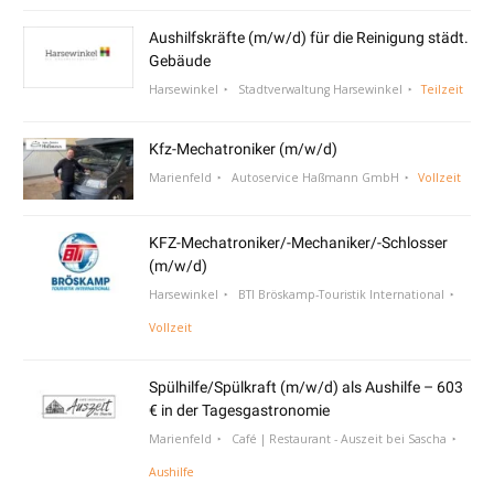
Aushilfskräfte (m/w/d) für die Reinigung städt.
Gebäude
Harsewinkel
Stadtverwaltung Harsewinkel
Teilzeit
Kfz-Mechatroniker (m/w/d)
Marienfeld
Autoservice Haßmann GmbH
Vollzeit
KFZ-Mechatroniker/-Mechaniker/-Schlosser
(m/w/d)
Harsewinkel
BTI Bröskamp-Touristik International
Vollzeit
Spülhilfe/Spülkraft (m/w/d) als Aushilfe – 603
€ in der Tagesgastronomie
Marienfeld
Café | Restaurant - Auszeit bei Sascha
Aushilfe