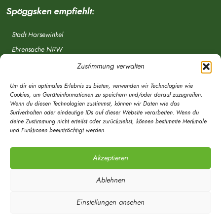
Spöggsken empfiehlt:
Stadt Harsewinkel
Ehrensache NRW
Freiwillige Feuerwehr
Zustimmung verwalten
Aponet.de
Um dir ein optimales Erlebnis zu bieten, verwenden wir Technologien wie
OWL Verkehr
Cookies, um Geräteinformationen zu speichern und/oder darauf zuzugreifen.
Wenn du diesen Technologien zustimmst, können wir Daten wie das
Greffen.de
Surfverhalten oder eindeutige IDs auf dieser Website verarbeiten. Wenn du
deine Zustimmung nicht erteilst oder zurückziehst, können bestimmte Merkmale
Verkehrsverein Harsewinkel e. V.
und Funktionen beeinträchtigt werden.
DRK Ortsverein Harsewinkel e. V.
Akzeptieren
Ablehnen
Einstellungen ansehen
© Mein Spöggsken-Markt | Marketingberatung | Timo Röwekamp 2020 - Alle
Rechte vorbehalten