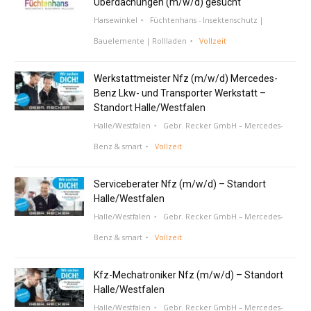
Überdachungen (m/w/d) gesucht
Harsewinkel
Füchtenhans - Insektenschutz |
Bauelemente | Rollladen
Vollzeit
Werkstattmeister Nfz (m/w/d) Mercedes-
Benz Lkw- und Transporter Werkstatt –
Standort Halle/Westfalen
Halle/Westfalen
Gebr. Recker GmbH – Mercedes-
Benz & smart
Vollzeit
Serviceberater Nfz (m/w/d) – Standort
Halle/Westfalen
Halle/Westfalen
Gebr. Recker GmbH – Mercedes-
Benz & smart
Vollzeit
Kfz-Mechatroniker Nfz (m/w/d) – Standort
Halle/Westfalen
Halle/Westfalen
Gebr. Recker GmbH – Mercedes-