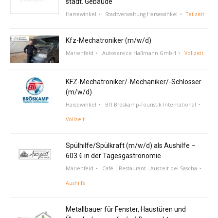
städt. Gebäude
Harsewinkel
Stadtverwaltung Harsewinkel
Teilzeit
Kfz-Mechatroniker (m/w/d)
Marienfeld
Autoservice Haßmann GmbH
Vollzeit
KFZ-Mechatroniker/-Mechaniker/-Schlosser
(m/w/d)
Harsewinkel
BTI Bröskamp-Touristik International
Vollzeit
Spülhilfe/Spülkraft (m/w/d) als Aushilfe –
603 € in der Tagesgastronomie
Marienfeld
Café | Restaurant - Auszeit bei Sascha
Aushilfe
Metallbauer für Fenster, Haustüren und