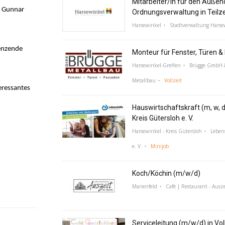
Mitarbeiter/in für den Außen
d Gunnar
Ordnungsverwaltung in Teilz
Harsewinkel
Stadtverwaltung Harse
renzende
Monteur für Fenster, Türen 
Harsewinkel-Greffen
Brügge GmbH &
Metallbau
Vollzeit
eressantes
Hauswirtschaftskraft (m, w, d
Kreis Gütersloh e. V.
Harsewinkel - Kreis Gütersloh
Lebens
e. V.
Minijob
Koch/Köchin (m/w/d)
Marienfeld
Café | Restaurant - Ausze
Serviceleitung (m/w/d) in Voll