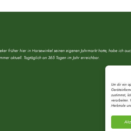
eker früher hier in Harsewinkel seinen eigenen Jahrmarkt hatte, habe ich au
immer aktuell. Tagtäglich an 365 Tagen im Jahr erreichbar.
Um dir ein o
Geräteinform
zustimmst, k
verarbeiten. 
Merkmale und
Akz