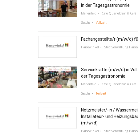
in der Tagesgastronomie
Marienfeld
Café Querfeldein & Café |
Sascha
Vollzeit
Fachangestellte/r (m/w/d) f
Harsewinkel
Stadtverwaltung Harse
Servicekräfte (m/w/d) in Vollz
der Tagesgastronomie
Marienfeld
Café Querfeldein & Café |
Sascha
Teilzeit
Netzmeister/-in / Wassermeis
Installateur- und Heizungsba
(m/w/d)
Harsewinkel
Stadtverwaltung Harse