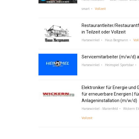
smart
Vollzeit
Restaurantleiter/Restaurant
in Teilzeit oder Vollzeit
Harsewinkel
Haus Bergmann
Voll
Servicemitarbeiter (m/w/d) a
Harsewinkel
Heimspiel Sportsbar
Elektroniker für Energie und 
für erneuerbare Energien | fü
Anlageninstallation (m/w/d)
Harsewinkel - Marienfeld
Wickern E
Vollzeit