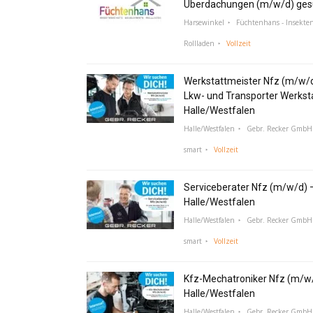
Überdachungen (m/w/d) ges
Harsewinkel
Füchtenhans - Insekte
Rollladen
Vollzeit
Werkstattmeister Nfz (m/w/
Lkw- und Transporter Werksta
Halle/Westfalen
Halle/Westfalen
Gebr. Recker GmbH 
smart
Vollzeit
Serviceberater Nfz (m/w/d) 
Halle/Westfalen
Halle/Westfalen
Gebr. Recker GmbH 
smart
Vollzeit
Kfz-Mechatroniker Nfz (m/w/
Halle/Westfalen
Halle/Westfalen
Gebr. Recker GmbH 