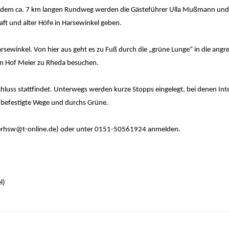
 dem ca. 7 km langen Rundweg werden die Gästeführer Ulla Mußmann un
aft und alter Höfe in Harsewinkel geben.
sewinkel. Von hier aus geht es zu Fuß durch die „grüne Lunge“ in die ang
en Hof Meier zu Rheda besuchen.
luss stattfindet. Unterwegs werden kurze Stopps eingelegt, bei denen Int
nbefestigte Wege und durchs Grüne.
gerhsw@t-online.de) oder unter 0151-50561924 anmelden.
l)