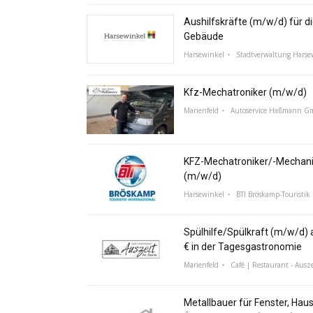
Aushilfskräfte (m/w/d) für di
Gebäude
Harsewinkel
Stadtverwaltung Harse
Kfz-Mechatroniker (m/w/d)
Marienfeld
Autoservice Haßmann 
KFZ-Mechatroniker/-Mechani
(m/w/d)
Harsewinkel
BTI Bröskamp-Touristik 
Spülhilfe/Spülkraft (m/w/d) a
€ in der Tagesgastronomie
Marienfeld
Café | Restaurant - Ausze
Metallbauer für Fenster, Hau