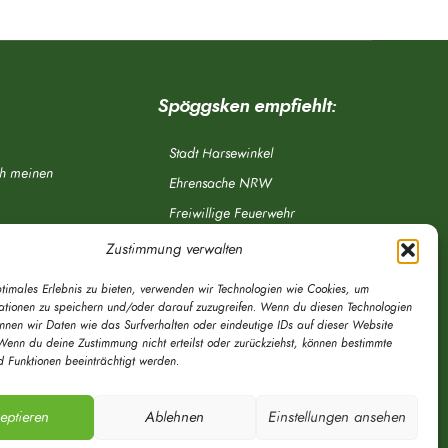
Spöggsken empfiehlt:
Stadt Harsewinkel
ch meinen
Ehrensache NRW
Freiwillige Feuerwehr
Aponet.de
Zustimmung verwalten
OWL Verkehr
ptimales Erlebnis zu bieten, verwenden wir Technologien wie Cookies, um
Greffen.de
ationen zu speichern und/oder darauf zuzugreifen. Wenn du diesen Technologien
önnen wir Daten wie das Surfverhalten oder eindeutige IDs auf dieser Website
Verkehrsverein Harsewinkel e. V.
Wenn du deine Zustimmung nicht erteilst oder zurückziehst, können bestimmte
 Funktionen beeinträchtigt werden.
DRK Ortsverein Harsewinkel e. V.
eptieren
Ablehnen
Einstellungen ansehen