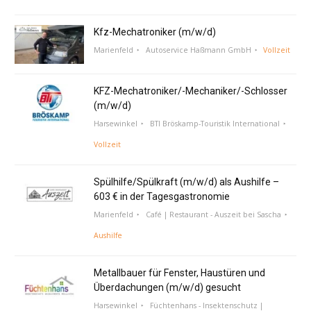
Kfz-Mechatroniker (m/w/d)
Marienfeld
Autoservice Haßmann GmbH
Vollzeit
KFZ-Mechatroniker/-Mechaniker/-Schlosser
(m/w/d)
Harsewinkel
BTI Bröskamp-Touristik International
Vollzeit
Spülhilfe/Spülkraft (m/w/d) als Aushilfe –
603 € in der Tagesgastronomie
Marienfeld
Café | Restaurant - Auszeit bei Sascha
Aushilfe
Metallbauer für Fenster, Haustüren und
Überdachungen (m/w/d) gesucht
Harsewinkel
Füchtenhans - Insektenschutz |