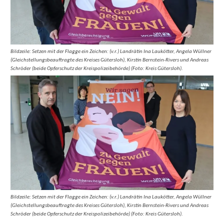
Bildzeile: Setzen mit der Flagge ein Zeichen: (v.r.) Landrätin Ina Laukötter, Angela Wüllner
(Gleichstellungsbeauftragte des Kreises Gütersloh), Kirstin Bernstein-Rivers und Andreas
Schröder (beide Opferschutz der Kreispolizeibehörde) (Foto: Kreis Gütersloh).
Bildzeile: Setzen mit der Flagge ein Zeichen: (v.r.) Landrätin Ina Laukötter, Angela Wüllner
(Gleichstellungsbeauftragte des Kreises Gütersloh), Kirstin Bernstein-Rivers und Andreas
Schröder (beide Opferschutz der Kreispolizeibehörde) (Foto: Kreis Gütersloh).