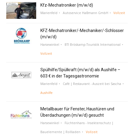
Kfz-Mechatroniker (m/w/d)
Marienfeld
Autoservice Haßmann GmbH
Vollzeit
KFZ-Mechatroniker/-Mechaniker/-Schlosser
(m/w/d)
Harsewinkel
BTI Bröskamp-Touristik International
Vollzeit
Spülhilfe/Spülkraft (m/w/d) als Aushilfe –
603 € in der Tagesgastronomie
Marienfeld
Café | Restaurant - Auszeit bei Sascha
Aushilfe
Metallbauer für Fenster, Haustüren und
Überdachungen (m/w/d) gesucht
Harsewinkel
Füchtenhans - Insektenschutz |
Bauelemente | Rollladen
Vollzeit