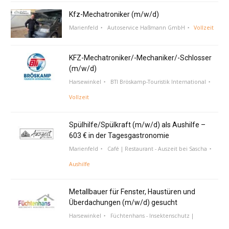
Kfz-Mechatroniker (m/w/d)
Marienfeld
Autoservice Haßmann GmbH
Vollzeit
KFZ-Mechatroniker/-Mechaniker/-Schlosser
(m/w/d)
Harsewinkel
BTI Bröskamp-Touristik International
Vollzeit
Spülhilfe/Spülkraft (m/w/d) als Aushilfe –
603 € in der Tagesgastronomie
Marienfeld
Café | Restaurant - Auszeit bei Sascha
Aushilfe
Metallbauer für Fenster, Haustüren und
Überdachungen (m/w/d) gesucht
Harsewinkel
Füchtenhans - Insektenschutz |