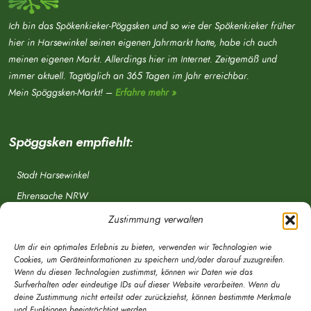
Ich bin das Spökenkieker-Pöggsken und so wie der Spökenkieker früher
hier in Harsewinkel seinen eigenen Jahrmarkt hatte, habe ich auch
meinen eigenen Markt. Allerdings hier im Internet. Zeitgemäß und
immer aktuell. Tagtäglich an 365 Tagen im Jahr erreichbar.
Mein Spöggsken-Markt! –
Erfahre mehr »
Spöggsken empfiehlt:
Stadt Harsewinkel
Ehrensache NRW
Freiwillige Feuerwehr
Zustimmung verwalten
Aponet.de
Um dir ein optimales Erlebnis zu bieten, verwenden wir Technologien wie
OWL Verkehr
Cookies, um Geräteinformationen zu speichern und/oder darauf zuzugreifen.
Wenn du diesen Technologien zustimmst, können wir Daten wie das
Greffen.de
Surfverhalten oder eindeutige IDs auf dieser Website verarbeiten. Wenn du
deine Zustimmung nicht erteilst oder zurückziehst, können bestimmte Merkmale
Verkehrsverein Harsewinkel e. V.
und Funktionen beeinträchtigt werden.