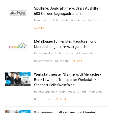
Spülhilfe/Spülkraft (m/w/d) als Aushilfe –
603 € in der Tagesgastronomie
Marienfeld
Café | Restaurant - Auszeit bei Sascha
Aushilfe
Metallbauer für Fenster, Haustüren und
Überdachungen (m/w/d) gesucht
Harsewinkel
Füchtenhans - Insektenschutz |
Bauelemente | Rollladen
Vollzeit
Werkstattmeister Nfz (m/w/d) Mercedes-
Benz Lkw- und Transporter Werkstatt –
Standort Halle/Westfalen
Halle/Westfalen
Gebr. Recker GmbH – Mercedes-
Benz & smart
Vollzeit
Serviceberater Nfz (m/w/d) – Standort