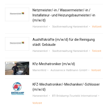
Netzmeister/-in / Wassermeister/-in /
Installateur- und Heizungsbaumeister/-in
(m/w/d)
Harsewinkel
Stadtverwaltung Harsewinkel
Vollzeit
Aushilfskräfte (m/w/d) für die Reinigung
städt. Gebäude
Harsewinkel
Stadtverwaltung Harsewinkel
Teilzeit
Kfz-Mechatroniker (m/w/d)
Marienfeld
Autoservice Haßmann GmbH
Vollzeit
KFZ-Mechatroniker/-Mechaniker/-Schlosser
(m/w/d)
Harsewinkel
BTI Bröskamp-Touristik International
Vollzeit