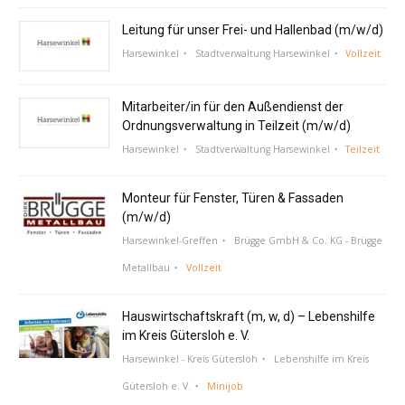
Leitung für unser Frei- und Hallenbad (m/w/d)
Harsewinkel
Stadtverwaltung Harsewinkel
Vollzeit
Mitarbeiter/in für den Außendienst der
Ordnungsverwaltung in Teilzeit (m/w/d)
Harsewinkel
Stadtverwaltung Harsewinkel
Teilzeit
Monteur für Fenster, Türen & Fassaden
(m/w/d)
Harsewinkel-Greffen
Brügge GmbH & Co. KG - Brügge
Metallbau
Vollzeit
Hauswirtschaftskraft (m, w, d) – Lebenshilfe
im Kreis Gütersloh e. V.
Harsewinkel - Kreis Gütersloh
Lebenshilfe im Kreis
Gütersloh e. V.
Minijob