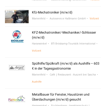
Kfz-Mechatroniker (m/w/d)
Marienfeld
Autoservice Haßmann GmbH
Vollzeit
KFZ-Mechatroniker/-Mechaniker/-Schlosser
(m/w/d)
Harsewinkel
BTI Bröskamp-Touristik International
Vollzeit
Spülhilfe/Spülkraft (m/w/d) als Aushilfe – 603
€ in der Tagesgastronomie
Marienfeld
Café | Restaurant - Auszeit bei Sascha
Aushilfe
Metallbauer für Fenster, Haustüren und
Überdachungen (m/w/d) gesucht
Harsewinkel
Füchtenhans - Insektenschutz |