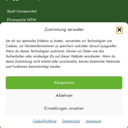
Stadt Harsewinkel
Ehrensache NRW
Freiwillige Feuerwehr
Zustimmung verwalten
Aponet.de
Um dir ein optimales Erlebnis zu bieten, verwenden wir Technologien wie
OWL Verkehr
Cookies, um Geräteinformationen zu speichern und/oder darauf zuzugreifen.
Wenn du diesen Technologien zustimmst, können wir Daten wie das
Greffen.de
Surfverhalten oder eindeutige IDs auf dieser Website verarbeiten. Wenn du
deine Zustimmung nicht erteilst oder zurückziehst, können bestimmte Merkmale
Verkehrsverein Harsewinkel e. V.
und Funktionen beeinträchtigt werden.
DRK Ortsverein Harsewinkel e. V.
Akzeptieren
Ablehnen
Einstellungen ansehen
© Mein Spöggsken-Markt | Marketingberatung | Timo Röwekamp 2020 - Alle
Rechte vorbehalten
Cookie-Richtlinie
Datenschutz
Impressum
Über Uns
Spöggsken
RSS
Kontakt
Datenschutz
Impressum