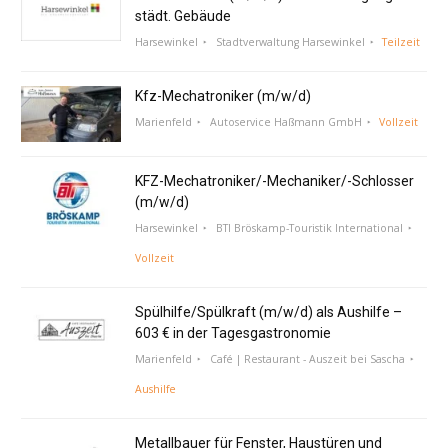
städt. Gebäude
Harsewinkel
Stadtverwaltung Harsewinkel
Teilzeit
Kfz-Mechatroniker (m/w/d)
Marienfeld
Autoservice Haßmann GmbH
Vollzeit
KFZ-Mechatroniker/-Mechaniker/-Schlosser
(m/w/d)
Harsewinkel
BTI Bröskamp-Touristik International
Vollzeit
Spülhilfe/Spülkraft (m/w/d) als Aushilfe –
603 € in der Tagesgastronomie
Marienfeld
Café | Restaurant - Auszeit bei Sascha
Aushilfe
Metallbauer für Fenster, Haustüren und