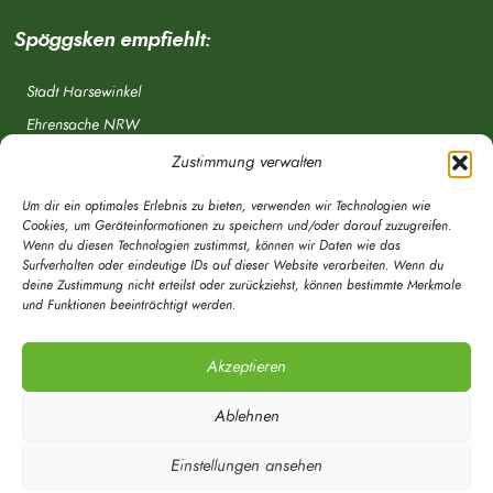
Spöggsken empfiehlt:
Stadt Harsewinkel
Ehrensache NRW
Freiwillige Feuerwehr
Zustimmung verwalten
Aponet.de
Um dir ein optimales Erlebnis zu bieten, verwenden wir Technologien wie
OWL Verkehr
Cookies, um Geräteinformationen zu speichern und/oder darauf zuzugreifen.
Wenn du diesen Technologien zustimmst, können wir Daten wie das
Greffen.de
Surfverhalten oder eindeutige IDs auf dieser Website verarbeiten. Wenn du
deine Zustimmung nicht erteilst oder zurückziehst, können bestimmte Merkmale
Verkehrsverein Harsewinkel e. V.
und Funktionen beeinträchtigt werden.
DRK Ortsverein Harsewinkel e. V.
Akzeptieren
Ablehnen
Einstellungen ansehen
© Mein Spöggsken-Markt | Marketingberatung | Timo Röwekamp 2020 - Alle
Rechte vorbehalten