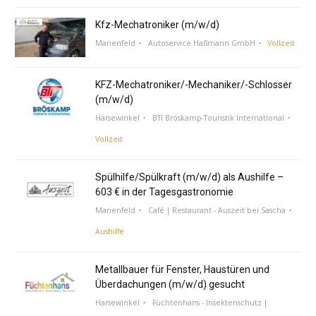
Kfz-Mechatroniker (m/w/d)
Marienfeld
Autoservice Haßmann GmbH
Vollzeit
KFZ-Mechatroniker/-Mechaniker/-Schlosser
(m/w/d)
Harsewinkel
BTI Bröskamp-Touristik International
Vollzeit
Spülhilfe/Spülkraft (m/w/d) als Aushilfe –
603 € in der Tagesgastronomie
Marienfeld
Café | Restaurant - Auszeit bei Sascha
Aushilfe
Metallbauer für Fenster, Haustüren und
Überdachungen (m/w/d) gesucht
Harsewinkel
Füchtenhans - Insektenschutz |