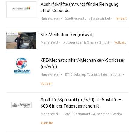
Aushilfskräfte (m/w/d) für die Reinigung
städt. Gebäude
Harsewinkel
Stadtverwaltung Harsewinkel
Teilzeit
Kfz-Mechatroniker (m/w/d)
Marienfeld
Autoservice Haßmann GmbH
Vollzeit
KFZ-Mechatroniker/-Mechaniker/-Schlosser
(m/w/d)
Harsewinkel
BTI Bröskamp-Touristik International
Vollzeit
Spülhilfe/Spülkraft (m/w/d) als Aushilfe –
603 € in der Tagesgastronomie
Marienfeld
Café | Restaurant - Auszeit bei Sascha
Aushilfe