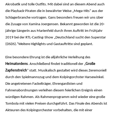
Akrobatik und tolle Outfits. Mit dabei sind an diesem Abend auch
die Playback-Piraten die in bewährter Weise „Mega-Hits“ aus der
Schlagerbranche vortragen. Gans besonders freuen wir uns über
die Zusage von Xamina Joergensen. Bekannt geworden ist die 20-
jährige Sängerin aus Marienfeld durch Ihren Auftritt im Frühjahr
2019 bei der RTL-Casting-Show „Deutschland sucht den Superstar
(DSDS).“Weitere Highlights und Gastauftritte sind geplant.
Eine besondere Ehrung ist die alljährliche Verleihung des
Heimatordens
. Anschließend findet traditionell der „
Große
Zapfenstreich
“ statt. Musikalisch gestaltet wird dieses Zeremoniell
durch den Spielmannszug und dem Kolpingorchster Harsewinkel.
Die angetretenen Fackelträger, Ehrengardisten und
Fahnenabordnungen verleihen diesem feierlichen Ereignis einen
würdigen Rahmen. Als Rahmenprogramm wird wieder eine große
Tombola mit vielen Preisen durchgeführt. Das Finale des Abends ist
Akteuren des Kolpingorchester vorbehalten, die mit einer