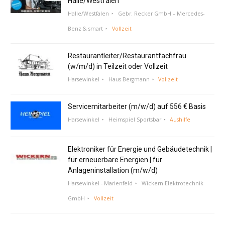
Halle/Westfalen
Halle/Westfalen
Gebr. Recker GmbH – Mercedes-
Benz & smart
Vollzeit
Restaurantleiter/Restaurantfachfrau
(w/m/d) in Teilzeit oder Vollzeit
Harsewinkel
Haus Bergmann
Vollzeit
Servicemitarbeiter (m/w/d) auf 556 € Basis
Harsewinkel
Heimspiel Sportsbar
Aushilfe
Elektroniker für Energie und Gebäudetechnik |
für erneuerbare Energien | für
Anlageninstallation (m/w/d)
Harsewinkel - Marienfeld
Wickern Elektrotechnik
GmbH
Vollzeit