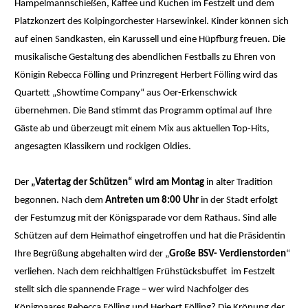
Hampelmannschießen, Kaffee und Kuchen im Festzelt und dem
Platzkonzert des Kolpingorchester Harsewinkel. Kinder können sich
auf einen Sandkasten, ein Karussell und eine Hüpfburg freuen. Die
musikalische Gestaltung des abendlichen Festballs zu Ehren von
Königin Rebecca Fölling und Prinzregent Herbert Fölling wird das
Quartett „Showtime Company“ aus Oer-Erkenschwick
übernehmen. Die Band stimmt das Programm optimal auf Ihre
Gäste ab und überzeugt mit einem Mix aus aktuellen Top-Hits,
angesagten Klassikern und rockigen Oldies.
Der
„Vatertag der Schützen“ wird am Montag
in alter Tradition
begonnen. Nach dem
Antreten um 8:00 Uhr
in der Stadt erfolgt
der Festumzug mit der Königsparade vor dem Rathaus. Sind alle
Schützen auf dem Heimathof eingetroffen und hat die Präsidentin
Ihre Begrüßung abgehalten wird der „
Große BSV- Verdienstorden
“
verliehen. Nach dem reichhaltigen Frühstücksbuffet im Festzelt
stellt sich die spannende Frage – wer wird Nachfolger des
Königpaares Rebecca Fölling und Herbert Fölling? Die Krönung der