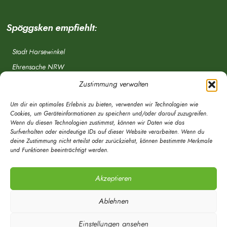
Spöggsken empfiehlt:
Stadt Harsewinkel
Ehrensache NRW
Freiwillige Feuerwehr
Zustimmung verwalten
Aponet.de
Um dir ein optimales Erlebnis zu bieten, verwenden wir Technologien wie
OWL Verkehr
Cookies, um Geräteinformationen zu speichern und/oder darauf zuzugreifen.
Wenn du diesen Technologien zustimmst, können wir Daten wie das
Greffen.de
Surfverhalten oder eindeutige IDs auf dieser Website verarbeiten. Wenn du
deine Zustimmung nicht erteilst oder zurückziehst, können bestimmte Merkmale
Verkehrsverein Harsewinkel e. V.
und Funktionen beeinträchtigt werden.
DRK Ortsverein Harsewinkel e. V.
Akzeptieren
Ablehnen
Einstellungen ansehen
© Mein Spöggsken-Markt | Marketingberatung | Timo Röwekamp 2020 - Alle