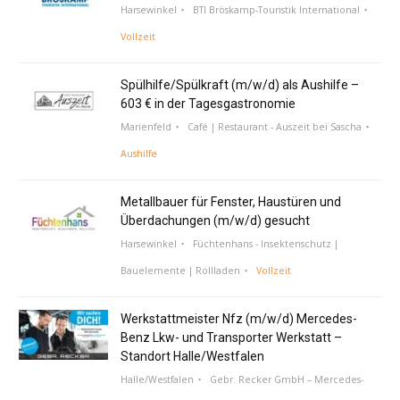
Harsewinkel
BTI Bröskamp-Touristik International
Vollzeit
Spülhilfe/Spülkraft (m/w/d) als Aushilfe –
603 € in der Tagesgastronomie
Marienfeld
Café | Restaurant - Auszeit bei Sascha
Aushilfe
Metallbauer für Fenster, Haustüren und
Überdachungen (m/w/d) gesucht
Harsewinkel
Füchtenhans - Insektenschutz |
Bauelemente | Rollladen
Vollzeit
Werkstattmeister Nfz (m/w/d) Mercedes-
Benz Lkw- und Transporter Werkstatt –
Standort Halle/Westfalen
Halle/Westfalen
Gebr. Recker GmbH – Mercedes-