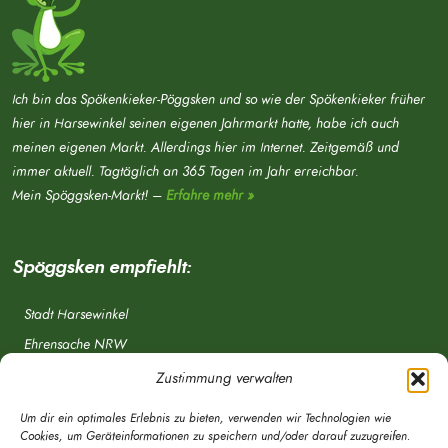
Ich bin das Spökenkieker-Pöggsken und so wie der Spökenkieker früher
hier in Harsewinkel seinen eigenen Jahrmarkt hatte, habe ich auch
meinen eigenen Markt. Allerdings hier im Internet. Zeitgemäß und
immer aktuell. Tagtäglich an 365 Tagen im Jahr erreichbar.
Mein Spöggsken-Markt! –
Erfahre mehr »
Spöggsken empfiehlt:
Stadt Harsewinkel
Ehrensache NRW
Freiwillige Feuerwehr
Zustimmung verwalten
Aponet.de
Um dir ein optimales Erlebnis zu bieten, verwenden wir Technologien wie
OWL Verkehr
Cookies, um Geräteinformationen zu speichern und/oder darauf zuzugreifen.