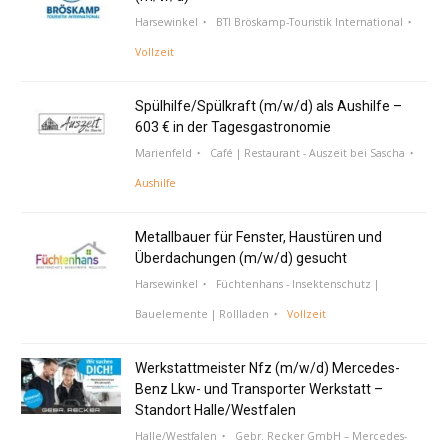
Harsewinkel
BTI Bröskamp-Touristik International
Vollzeit
Spülhilfe/Spülkraft (m/w/d) als Aushilfe –
603 € in der Tagesgastronomie
Marienfeld
Café | Restaurant - Auszeit bei Sascha
Aushilfe
Metallbauer für Fenster, Haustüren und
Überdachungen (m/w/d) gesucht
Harsewinkel
Füchtenhans - Insektenschutz |
Bauelemente | Rollladen
Vollzeit
Werkstattmeister Nfz (m/w/d) Mercedes-
Benz Lkw- und Transporter Werkstatt –
Standort Halle/Westfalen
Halle/Westfalen
Gebr. Recker GmbH – Mercedes-