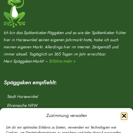
Ich bin das Spökenkieker-Pöggsken und so wie der Spökenkieker früher
hier in Harsewinkel seinen eigenen Jahrmarkt hatte, habe ich auch
meinen eigenen Markt. Allerdings hier im Internet. Zeitgemäß und
immer aktuell. Tagtäglich an 365 Tagen im Jahr erreichbar.
Mein Spöggsken-Markt! –
Erfahre mehr »
Spöggsken empfiehlt:
Stadt Harsewinkel
Ehrensache NRW
Freiwillige Feuerwehr
Zustimmung verwalten
Aponet.de
Um dir ein optimales Erlebnis zu bieten, verwenden wir Technologien wie
OWL Verkehr
Cookies, um Geräteinformationen zu speichern und/oder darauf zuzugreifen.