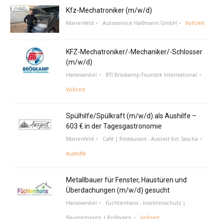
Kfz-Mechatroniker (m/w/d)
Marienfeld
Autoservice Haßmann GmbH
Vollzeit
KFZ-Mechatroniker/-Mechaniker/-Schlosser
(m/w/d)
Harsewinkel
BTI Bröskamp-Touristik International
Vollzeit
Spülhilfe/Spülkraft (m/w/d) als Aushilfe –
603 € in der Tagesgastronomie
Marienfeld
Café | Restaurant - Auszeit bei Sascha
Aushilfe
Metallbauer für Fenster, Haustüren und
Überdachungen (m/w/d) gesucht
Harsewinkel
Füchtenhans - Insektenschutz |
Bauelemente | Rollladen
Vollzeit