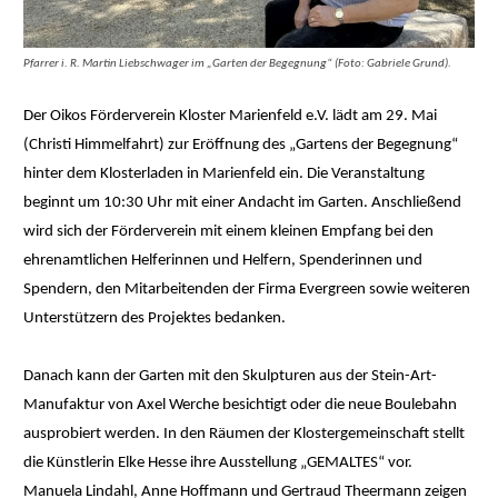
Pfarrer i. R. Martin Liebschwager im „Garten der Begegnung“ (Foto: Gabriele Grund).
Der Oikos Förderverein Kloster Marienfeld e.V. lädt am 29. Mai
(Christi Himmelfahrt) zur Eröffnung des „Gartens der Begegnung“
hinter dem Klosterladen in Marienfeld ein. Die Veranstaltung
beginnt um 10:30 Uhr mit einer Andacht im Garten. Anschließend
wird sich der Förderverein mit einem kleinen Empfang bei den
ehrenamtlichen Helferinnen und Helfern, Spenderinnen und
Spendern, den Mitarbeitenden der Firma Evergreen sowie weiteren
Unterstützern des Projektes bedanken.
Danach kann der Garten mit den Skulpturen aus der Stein-Art-
Manufaktur von Axel Werche besichtigt oder die neue Boulebahn
ausprobiert werden. In den Räumen der Klostergemeinschaft stellt
die Künstlerin Elke Hesse ihre Ausstellung „GEMALTES“ vor.
Manuela Lindahl, Anne Hoffmann und Gertraud Theermann zeigen