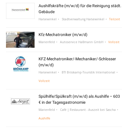
Aushilfskräfte (m/w/d) für die Reinigung städt.
Gebäude
Harsewinkel
Stadtverwaltung Harsewinkel
Teilzeit
Kfz-Mechatroniker (m/w/d)
Marienfeld
Autoservice Haßmann GmbH
Vollzeit
KFZ-Mechatroniker/-Mechaniker/-Schlosser
(m/w/d)
Harsewinkel
BTI Bröskamp-Touristik International
Vollzeit
Spülhilfe/Spülkraft (m/w/d) als Aushilfe – 603
€ in der Tagesgastronomie
Marienfeld
Café | Restaurant - Auszeit bei Sascha
Aushilfe