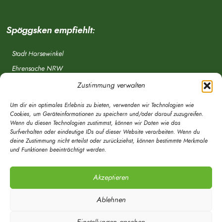
Spöggsken empfiehlt:
Stadt Harsewinkel
Ehrensache NRW
Freiwillige Feuerwehr
Zustimmung verwalten
Aponet.de
Um dir ein optimales Erlebnis zu bieten, verwenden wir Technologien wie
OWL Verkehr
Cookies, um Geräteinformationen zu speichern und/oder darauf zuzugreifen.
Wenn du diesen Technologien zustimmst, können wir Daten wie das
Greffen.de
Surfverhalten oder eindeutige IDs auf dieser Website verarbeiten. Wenn du
deine Zustimmung nicht erteilst oder zurückziehst, können bestimmte Merkmale
Verkehrsverein Harsewinkel e. V.
und Funktionen beeinträchtigt werden.
DRK Ortsverein Harsewinkel e. V.
Akzeptieren
Ablehnen