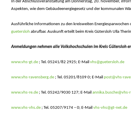
In der Abschlussveranstaltung am Donnerstag, 20. November, infor
Aspekten, wie dem Gebäudeenergiegesetz und der kommunalen Wär
Ausführliche Informationen zu den kreisweiten Energiesparwochen o
guetersloh
abrufbar. Auskunft erteilt beim Kreis Gütersloh Ulla The
Anmeldungen nehmen alle Volkshochschulen im Kreis Gütersloh e
www.vhs-gt.de
; Tel. 05241/82 2925; E-Mail
vhs@guetersloh.de
www.vhs-ravensberg.de
; Tel. 05201/8109 0; E-Mail
post@vhs-rave
www.vhs-re.de
; Tel. 05242/9030 127; E-Mail
annika.busche@vhs-r
www.vhs-vhs.de
; Tel. 05207/9174 – 0; E-Mail
vhs-vhs@gt-net.de