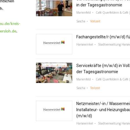
htlichen
in der Tagesgastronomie
h.
Marienfeld
Café Querfeldein & Café |
Sascha
Vollzeit
u.de/kreis-
ersloh.de
.
Fachangestellte/r (m/w/d) f
Harsewinkel
Stadtverwaltung Harse
Servicekräfte (m/w/d) in Vollz
der Tagesgastronomie
Marienfeld
Café Querfeldein & Café |
Sascha
Teilzeit
Netzmeister/-in / Wassermeis
Installateur- und Heizungsba
(m/w/d)
Harsewinkel
Stadtverwaltung Harse