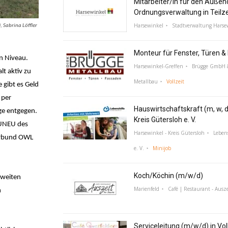
Mitarbeiter/in für den Außen
Ordnungsverwaltung in Teilz
Harsewinkel
Stadtverwaltung Harse
 Sabrina Löffler
Monteur für Fenster, Türen 
en Niveau.
Harsewinkel-Greffen
Brügge GmbH &
t aktiv zu
Metallbau
Vollzeit
gibt es Geld
 per
Hauswirtschaftskraft (m, w, d
ge entgegen.
Kreis Gütersloh e. V.
BAUNEU des
Harsewinkel - Kreis Gütersloh
Lebens
erbund OWL
e. V.
Minijob
Koch/Köchin (m/w/d)
zweiten
Marienfeld
Café | Restaurant - Ausze
n
Serviceleitung (m/w/d) in Voll