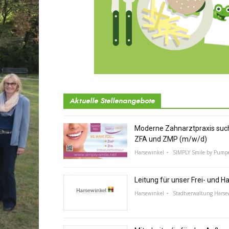
Aktuelle Stellenangebote
Moderne Zahnarztpraxis suc
ZFA und ZMP (m/w/d)
Harsewinkel
SIMPLY Smile by Pump
Leitung für unser Frei- und 
Harsewinkel
Stadtverwaltung Harse