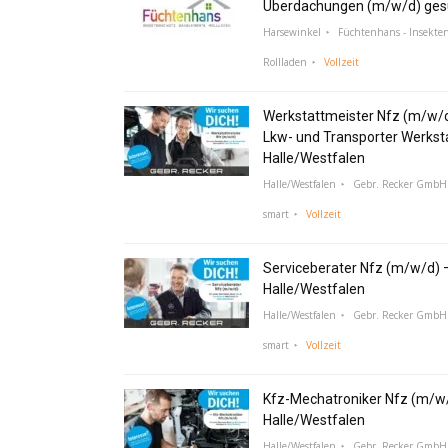
Überdachungen (m/w/d) ges
Harsewinkel
Füchtenhans - Insekte
Rollladen
Vollzeit
Werkstattmeister Nfz (m/w/
Lkw- und Transporter Werksta
Halle/Westfalen
Halle/Westfalen
Gebr. Recker GmbH 
smart
Vollzeit
Serviceberater Nfz (m/w/d) 
Halle/Westfalen
Halle/Westfalen
Gebr. Recker GmbH 
smart
Vollzeit
Kfz-Mechatroniker Nfz (m/w/
Halle/Westfalen
Halle/Westfalen
Gebr. Recker GmbH 