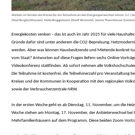
Werben im Norden des Kreises für die Teilnahme an den Energiesparwochen online: (v.l.) 
(Stad Borgholzhausen), Heike Brüggemann (Stadt Versmold), Janine Thannhäuser (Gemeinde 
Energiekosten senken – das ist auch im Jahr 2025 für viele Haushalte
Gründe dafür sind unter anderem die CO2-Bepreisung, Netzmodernisie
werden. Aber was können Hausbesitzende und Mietende konkret tun
vom Staat? Antworten auf diese Fragen liefern sechs Online-Vorträ
Videokonferenz stattfinden. Ab sofort nehmen alle Volkshochschul
Die Teilnahme ist kostenfrei, die Teilnehmerzahl pro Veranstaltung 
Kreises und der Kommunen in Kooperation mit den regionalen Vol
sowie der Verbraucherzentrale NRW.
In der ersten Woche geht es ab Dienstag, 11. November, um die He
Woche stehen am Montag, 17. November, der Anbieterwechsel bei S
Mehrfamilienhäusern auf dem Programm. Diese beiden Zoom-Vorträge