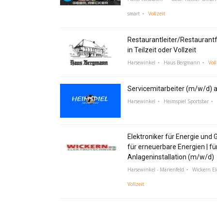
smart
Vollzeit
Restaurantleiter/Restaurant
in Teilzeit oder Vollzeit
Harsewinkel
Haus Bergmann
Voll
Servicemitarbeiter (m/w/d) a
Harsewinkel
Heimspiel Sportsbar
Elektroniker für Energie und 
für erneuerbare Energien | fü
Anlageninstallation (m/w/d)
Harsewinkel - Marienfeld
Wickern E
Vollzeit