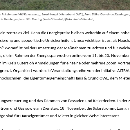
Jan Rakelmann (VHS Ravensberg), Sarah Nagel (Mieterbund OWL), Anna Zülke (Gemeinde Steinhagen),
Steinhagen) und Ulla Thering (Kreis Gütersloh) (Foto: Kreis Gütersloh).
 ein zentrales Ziel. Denn die Energiepreise bleiben weiterhin auf einem hoh
rung und geopolitische Unsicherheiten. Umso wichtiger ist es, als Haushal
? Worauf ist bei der Umsetzung der Maßnahmen zu achten und für welche 
ge, die im Rahmen der Energiesparwochen online vom 11. bis 20. November
en im Kreis Gütersloh Anmeldungen für einzelne oder mehrere Zoom-Vorträ
begrenzt. Organisiert wurde die Veranstaltungsreihe von der Initiative ALT
kshochschulen, der Eigentümergemeinschaft Haus & Grund OWL, dem Miet
izungserneuerung und das Dämmen von Fassaden und Kellerdecken. In der 
trom und Gas sowie am Dienstag, 18. November, die Solarstromnutzung i
 sind für Hauseigentümer und Mieter in gleicher Weise interessant.