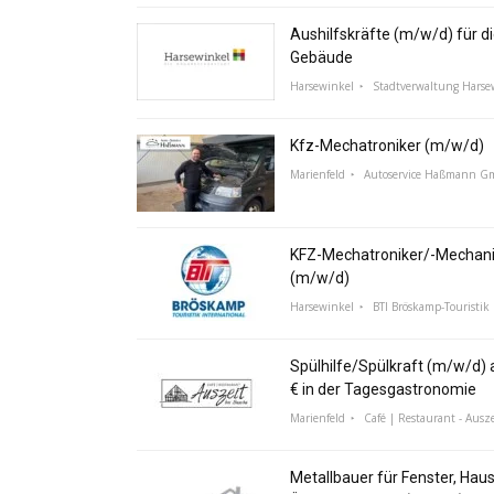
Aushilfskräfte (m/w/d) für di
Gebäude
Harsewinkel
Stadtverwaltung Harse
Kfz-Mechatroniker (m/w/d)
Marienfeld
Autoservice Haßmann 
KFZ-Mechatroniker/-Mechani
(m/w/d)
Harsewinkel
BTI Bröskamp-Touristik 
Spülhilfe/Spülkraft (m/w/d) a
€ in der Tagesgastronomie
Marienfeld
Café | Restaurant - Ausze
Metallbauer für Fenster, Hau