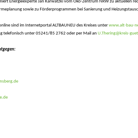
miert Energieexperte Jan Karwatzki vom Öko-Zentrum NRW zu aktuellen rec
meplanung sowie zu Förderprogrammen bei Sanierung und Heizungstausc
nline sind im Internetportal ALTBAUNEU des Kreises unter
www.alt-bau-ne
ring telefonisch unter 05241/85 2762 oder per Mail an
U.Thering@kreis-guet
ntgegen:
nsberg.de
e.de