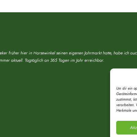
eker früher hier in Harsewinkel seinen eigenen Jahrmarkt hatte, habe ich au
immer aktuell. Tagtäglich an 365 Tagen im Jahr erreichbar.
Um dir ein o
Geräteinform
zustimmst, k
verarbeiten. 
Merkmale und
Akz