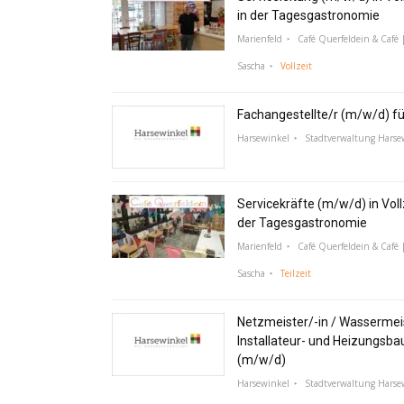
in der Tagesgastronomie
Marienfeld
Café Querfeldein & Café |
Sascha
Vollzeit
Fachangestellte/r (m/w/d) f
Harsewinkel
Stadtverwaltung Harse
Servicekräfte (m/w/d) in Vollz
der Tagesgastronomie
Marienfeld
Café Querfeldein & Café |
Sascha
Teilzeit
Netzmeister/-in / Wassermeis
Installateur- und Heizungsba
(m/w/d)
Harsewinkel
Stadtverwaltung Harse