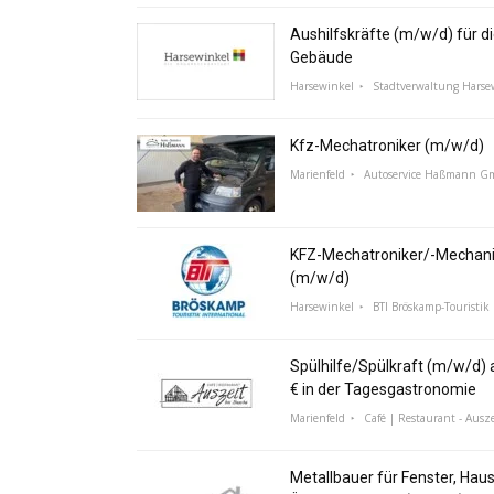
Aushilfskräfte (m/w/d) für di
Gebäude
Harsewinkel
Stadtverwaltung Harse
Kfz-Mechatroniker (m/w/d)
Marienfeld
Autoservice Haßmann 
KFZ-Mechatroniker/-Mechani
(m/w/d)
Harsewinkel
BTI Bröskamp-Touristik 
Spülhilfe/Spülkraft (m/w/d) a
€ in der Tagesgastronomie
Marienfeld
Café | Restaurant - Ausze
Metallbauer für Fenster, Hau