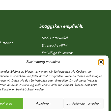
Spöggsken empfiehlt:
Stadt Harsewinkel
ch meinen
Ehrensache NRW
Freiwillige Feuerwehr
Aponet.de
Zustimmung verwalten
OWL Verkehr
ptimales Erlebnis zu bieten, verwenden wir Technologien wie Cookies, um
Greffen.de
ationen zu speichern und/oder darauf zuzugreifen. Wenn du diesen Technologien
önnen wir Daten wie das Surfverhalten oder eindeutige IDs auf dieser Website
Verkehrsverein Harsewinkel e. V.
Wenn du deine Zustimmung nicht erteilst oder zurückziehst, können bestimmte
 Funktionen beeinträchtigt werden.
DRK Ortsverein Harsewinkel e. V.
eptieren
Ablehnen
Einstellungen ansehen