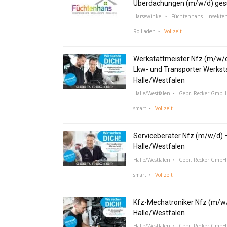
Überdachungen (m/w/d) ges
Harsewinkel
Füchtenhans - Insekte
Rollladen
Vollzeit
Werkstattmeister Nfz (m/w/
Lkw- und Transporter Werksta
Halle/Westfalen
Halle/Westfalen
Gebr. Recker GmbH 
smart
Vollzeit
Serviceberater Nfz (m/w/d) 
Halle/Westfalen
Halle/Westfalen
Gebr. Recker GmbH 
smart
Vollzeit
Kfz-Mechatroniker Nfz (m/w/
Halle/Westfalen
Halle/Westfalen
Gebr. Recker GmbH 