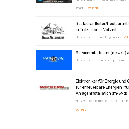
smart
Vollzeit
Restaurantleiter/Restaurant
in Teilzeit oder Vollzeit
Harsewinkel
Haus Bergmann
Voll
Servicemitarbeiter (m/w/d) a
Harsewinkel
Heimspiel Sportsbar
Elektroniker für Energie und 
für erneuerbare Energien | fü
Anlageninstallation (m/w/d)
Harsewinkel - Marienfeld
Wickern E
Vollzeit