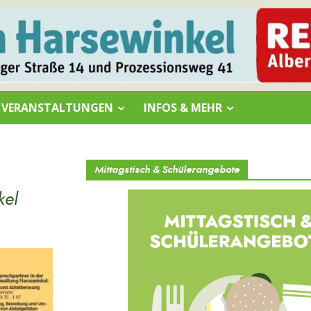
VERANSTALTUNGEN
INFOS & MEHR
Mittagstisch & Schülerangebote
kel