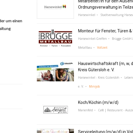
Mitarbeiter/in für den Außen
Ordnungsverwaltung in Teilz
Harsewinkel
Stadtverwaltung Harse
ider um einen
altung
Monteur für Fenster, Türen 
Harsewinkel-Greffen
Brügge GmbH &
Metallbau
Vollzeit
Hauswirtschaftskraft (m, w, d
Kreis Gütersloh e. V.
Harsewinkel - Kreis Gütersloh
Lebens
e. V.
Minijob
Koch/Köchin (m/w/d)
Marienfeld
Café | Restaurant - Ausze
Serviceleitung (m/w/d) in Voll