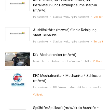
Installateur- und Heizungsbaumeister/-in
(m/w/d)
Harsewinkel
Stadtverwaltung Harsewinkel
Vollzeit
Aushilfskräfte (m/w/d) für die Reinigung
städt. Gebäude
Harsewinkel
Stadtverwaltung Harsewinkel
Teilzeit
Kfz-Mechatroniker (m/w/d)
Marienfeld
Autoservice Haßmann GmbH
Vollzeit
KFZ-Mechatroniker/-Mechaniker/-Schlosser
(m/w/d)
Harsewinkel
BTI Bröskamp-Touristik International
Vollzeit
Spülhilfe/Spülkraft (m/w/d) als Aushilfe –