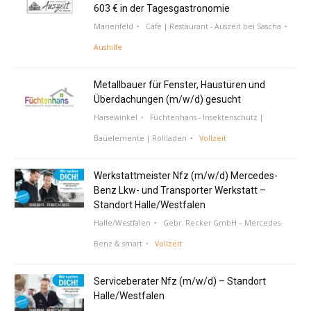
603 € in der Tagesgastronomie
Marienfeld
Café | Restaurant - Auszeit bei Sascha
Aushilfe
Metallbauer für Fenster, Haustüren und
Überdachungen (m/w/d) gesucht
Harsewinkel
Füchtenhans - Insektenschutz |
Bauelemente | Rollladen
Vollzeit
Werkstattmeister Nfz (m/w/d) Mercedes-
Benz Lkw- und Transporter Werkstatt –
Standort Halle/Westfalen
Halle/Westfalen
Gebr. Recker GmbH – Mercedes-
Benz & smart
Vollzeit
Serviceberater Nfz (m/w/d) – Standort
Halle/Westfalen