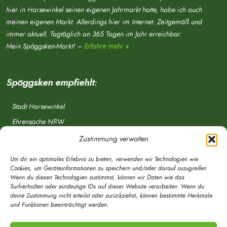
hier in Harsewinkel seinen eigenen Jahrmarkt hatte, habe ich auch
meinen eigenen Markt. Allerdings hier im Internet. Zeitgemäß und
immer aktuell. Tagtäglich an 365 Tagen im Jahr erreichbar.
Mein Spöggsken-Markt! –
Erfahre mehr »
Spöggsken empfiehlt:
Stadt Harsewinkel
Ehrensache NRW
Freiwillige Feuerwehr
Zustimmung verwalten
Aponet.de
Um dir ein optimales Erlebnis zu bieten, verwenden wir Technologien wie
OWL Verkehr
Cookies, um Geräteinformationen zu speichern und/oder darauf zuzugreifen.
Wenn du diesen Technologien zustimmst, können wir Daten wie das
Greffen.de
Surfverhalten oder eindeutige IDs auf dieser Website verarbeiten. Wenn du
deine Zustimmung nicht erteilst oder zurückziehst, können bestimmte Merkmale
Verkehrsverein Harsewinkel e. V.
und Funktionen beeinträchtigt werden.
DRK Ortsverein Harsewinkel e. V.