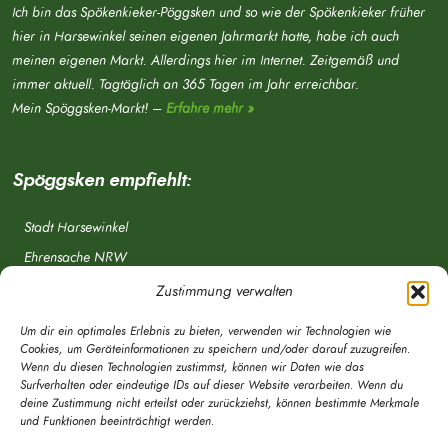
Ich bin das Spökenkieker-Pöggsken und so wie der Spökenkieker früher
hier in Harsewinkel seinen eigenen Jahrmarkt hatte, habe ich auch
meinen eigenen Markt. Allerdings hier im Internet. Zeitgemäß und
immer aktuell. Tagtäglich an 365 Tagen im Jahr erreichbar.
Mein Spöggsken-Markt! –
Erfahre mehr »
Spöggsken empfiehlt:
Stadt Harsewinkel
Ehrensache NRW
Freiwillige Feuerwehr
Zustimmung verwalten
Aponet.de
Um dir ein optimales Erlebnis zu bieten, verwenden wir Technologien wie
OWL Verkehr
Cookies, um Geräteinformationen zu speichern und/oder darauf zuzugreifen.
Wenn du diesen Technologien zustimmst, können wir Daten wie das
Greffen.de
Surfverhalten oder eindeutige IDs auf dieser Website verarbeiten. Wenn du
deine Zustimmung nicht erteilst oder zurückziehst, können bestimmte Merkmale
Verkehrsverein Harsewinkel e. V.
und Funktionen beeinträchtigt werden.
DRK Ortsverein Harsewinkel e. V.