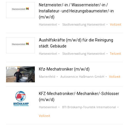
Netzmeister/-in / Wassermeister/-in /
Installateur- und Heizungsbaumeister/-in
(m/w/d)
Harsewinkel
Stadtverwaltung Harsewinkel
Vollzeit
Aushilfskräfte (m/w/d) für die Reinigung
städt. Gebäude
Harsewinkel
Stadtverwaltung Harsewinkel
Teilzeit
Kfz-Mechatroniker (m/w/d)
Marienfeld
Autoservice Haßmann GmbH
Vollzeit
KFZ-Mechatroniker/-Mechaniker/-Schlosser
(m/w/d)
Harsewinkel
BTI Bröskamp-Touristik International
Vollzeit