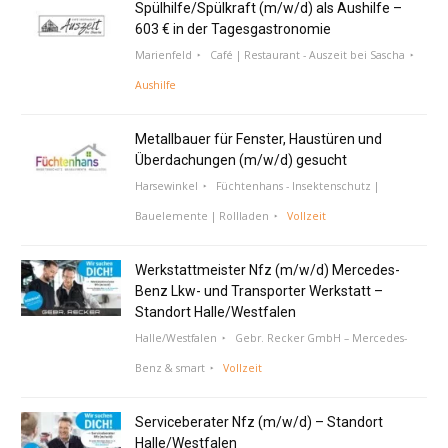
Spülhilfe/Spülkraft (m/w/d) als Aushilfe –
603 € in der Tagesgastronomie
Marienfeld
Café | Restaurant - Auszeit bei Sascha
Aushilfe
Metallbauer für Fenster, Haustüren und
Überdachungen (m/w/d) gesucht
Harsewinkel
Füchtenhans - Insektenschutz |
Bauelemente | Rollladen
Vollzeit
Werkstattmeister Nfz (m/w/d) Mercedes-
Benz Lkw- und Transporter Werkstatt –
Standort Halle/Westfalen
Halle/Westfalen
Gebr. Recker GmbH – Mercedes-
Benz & smart
Vollzeit
Serviceberater Nfz (m/w/d) – Standort
Halle/Westfalen