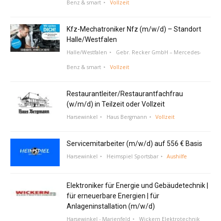
Benz & smart
Vollzeit
Kfz-Mechatroniker Nfz (m/w/d) – Standort
Halle/Westfalen
Halle/Westfalen
Gebr. Recker GmbH – Mercedes-
Benz & smart
Vollzeit
Restaurantleiter/Restaurantfachfrau
(w/m/d) in Teilzeit oder Vollzeit
Harsewinkel
Haus Bergmann
Vollzeit
Servicemitarbeiter (m/w/d) auf 556 € Basis
Harsewinkel
Heimspiel Sportsbar
Aushilfe
Elektroniker für Energie und Gebäudetechnik |
für erneuerbare Energien | für
Anlageninstallation (m/w/d)
Harsewinkel - Marienfeld
Wickern Elektrotechnik