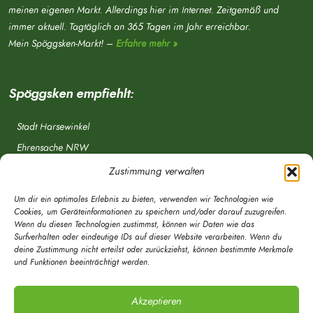
meinen eigenen Markt. Allerdings hier im Internet. Zeitgemäß und
immer aktuell. Tagtäglich an 365 Tagen im Jahr erreichbar.
Mein Spöggsken-Markt! –
Erfahre mehr »
Spöggsken empfiehlt:
Stadt Harsewinkel
Ehrensache NRW
Freiwillige Feuerwehr
Zustimmung verwalten
Aponet.de
Um dir ein optimales Erlebnis zu bieten, verwenden wir Technologien wie
OWL Verkehr
Cookies, um Geräteinformationen zu speichern und/oder darauf zuzugreifen.
Wenn du diesen Technologien zustimmst, können wir Daten wie das
Greffen.de
Surfverhalten oder eindeutige IDs auf dieser Website verarbeiten. Wenn du
deine Zustimmung nicht erteilst oder zurückziehst, können bestimmte Merkmale
Verkehrsverein Harsewinkel e. V.
und Funktionen beeinträchtigt werden.
DRK Ortsverein Harsewinkel e. V.
Akzeptieren