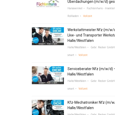
Überdachungen (m/w/d) ges
Harsewinkel
Füchtenhans - Insekte
Rollladen
Vollzeit
Werkstattmeister Nfz (m/w/
Lkw- und Transporter Werksta
Halle/Westfalen
Halle/Westfalen
Gebr. Recker GmbH 
smart
Vollzeit
Serviceberater Nfz (m/w/d) 
Halle/Westfalen
Halle/Westfalen
Gebr. Recker GmbH 
smart
Vollzeit
Kfz-Mechatroniker Nfz (m/w/
Halle/Westfalen
Halle/Westfalen
Gebr. Recker GmbH 