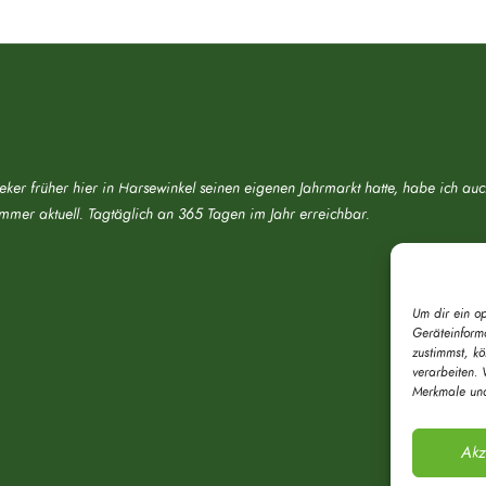
eker früher hier in Harsewinkel seinen eigenen Jahrmarkt hatte, habe ich au
immer aktuell. Tagtäglich an 365 Tagen im Jahr erreichbar.
Um dir ein o
Geräteinform
zustimmst, k
verarbeiten. 
Merkmale und
Akz