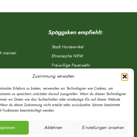
Spöggsken empfiehlt:
Stadt Harsewinkel
ch meinen
Ehrensache NRW
Freiwillige Feuerwehr
Aponet.de
Zustimmung verwalten
OWL Verkehr
ptimales Erlebnis zu bieten, verwenden wir Technologien wie Cookies, um
Greffen.de
ationen zu speichern und/oder darauf zuzugreifen. Wenn du diesen Technologien
önnen wir Daten wie das Surfverhalten oder eindeutige IDs auf dieser Website
Verkehrsverein Harsewinkel e. V.
Wenn du deine Zustimmung nicht erteilst oder zurückziehst, können bestimmte
 Funktionen beeinträchtigt werden.
DRK Ortsverein Harsewinkel e. V.
eptieren
Ablehnen
Einstellungen ansehen