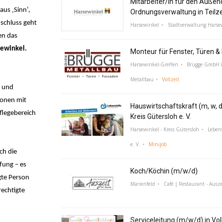
Mitarbeiter/in für den Außen
us ‚Sinn‘,
Ordnungsverwaltung in Teilz
nschluss geht
Harsewinkel
Stadtverwaltung Harse
en das
sewinkel.
Monteur für Fenster, Türen 
Harsewinkel-Greffen
Brügge GmbH &
Metallbau
Vollzeit
- und
sonen mit
Hauswirtschaftskraft (m, w, d
flegebereich
Kreis Gütersloh e. V.
Harsewinkel - Kreis Gütersloh
Lebens
e. V.
Minijob
ch die
fung – es
Koch/Köchin (m/w/d)
gte Person
Marienfeld
Café | Restaurant - Ausze
echtigte
Serviceleitung (m/w/d) in Voll