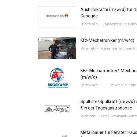
Aushilfskräfte (m/w/d) für di
Gebäude
Harsewinkel
Stadtverwaltung Harse
Kfz-Mechatroniker (m/w/d)
Marienfeld
Autoservice Haßmann 
KFZ-Mechatroniker/-Mechani
(m/w/d)
Harsewinkel
BTI Bröskamp-Touristik 
Spülhilfe/Spülkraft (m/w/d) a
€ in der Tagesgastronomie
Marienfeld
Café | Restaurant - Ausze
Metallbauer für Fenster, Hau