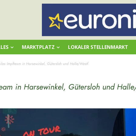
LES
MARKTPLATZ
LOKALER STELLENMARKT
les Impfteam in Harsewinkel, Gütersloh und Halle/Westf.
eam in Harsewinkel, Gütersloh und Halle