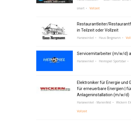
smart
Vollzeit
Restaurantleiter/Restaurant
in Teilzeit oder Vollzeit
Harsewinkel
Haus Bergmann
Voll
Servicemitarbeiter (m/w/d) a
Harsewinkel
Heimspiel Sportsbar
Elektroniker für Energie und 
für erneuerbare Energien | fü
Anlageninstallation (m/w/d)
Harsewinkel - Marienfeld
Wickern E
Vollzeit