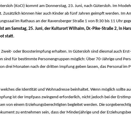
tersloh (KoCI) kommt am Donnerstag, 23. Juni, nach Gütersloh. Im Modeha
ot. Zusätzlich können hier auch Kinder ab fünf Jahren geimpft werden. Im A
itzungssaal im Rathaus an der Ravensberger Straße 1 von 8:30 bis 11 Uhr geg
st am Samstag, 25. Juni, der Kulturort Wilhalm, Dr.-Pike-Straße 2, in Har
ot statt.
 Zweit- oder Boosterimpfung erhalten. In Gütersloh sind diesmal auch Erst
en sind für bestimmte Personengruppen möglich: Über 70-Jährige und Per
n drei Monaten nach der dritten Impfung geben lassen, das Personal im P
welches die Identität und Wohnadresse beinhaltet. Wenn möglich sollte au
pfung ist der Impfpass zwingend erforderlich, nicht jedoch bei der Erstimp
sen von einem Erziehungsberechtigten begleitet werden. Die sorgeberechti
kument zu entnehmen sein, dass der Minderjährige und der Erziehungsber