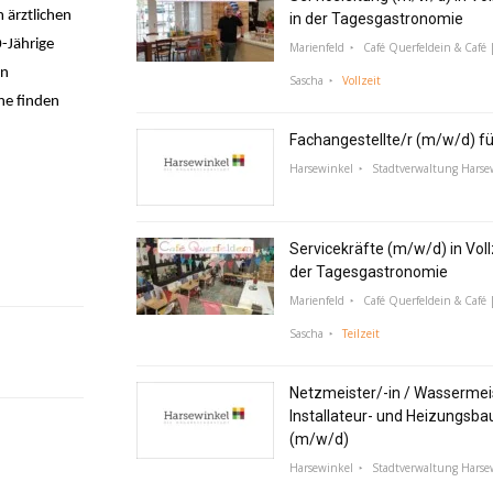
 ärztlichen
in der Tagesgastronomie
-Jährige
Marienfeld
Café Querfeldein & Café |
en
Sascha
Vollzeit
ne finden
Fachangestellte/r (m/w/d) f
Harsewinkel
Stadtverwaltung Harse
Servicekräfte (m/w/d) in Vollz
der Tagesgastronomie
Marienfeld
Café Querfeldein & Café |
Sascha
Teilzeit
Netzmeister/-in / Wassermeis
Installateur- und Heizungsba
(m/w/d)
Harsewinkel
Stadtverwaltung Harse