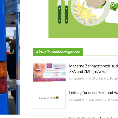
Aktuelle Stellenangebote
Moderne Zahnarztpraxis suc
ZFA und ZMP (m/w/d)
Harsewinkel
SIMPLY Smile by Pump
Leitung für unser Frei- und 
Harsewinkel
Stadtverwaltung Harse