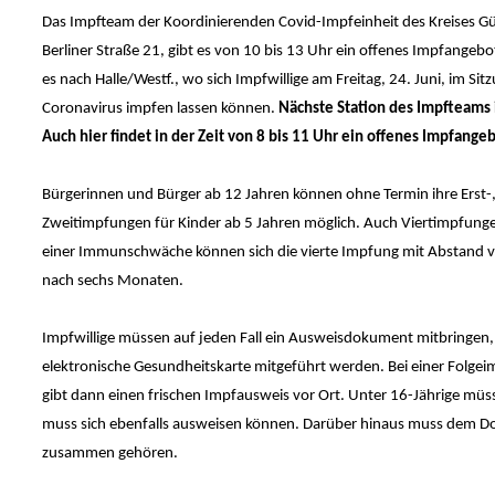
Das Impfteam der Koordinierenden Covid-Impfeinheit des Kreises Gü
Berliner Straße 21, gibt es von 10 bis 13 Uhr ein offenes Impfangeb
es nach Halle/Westf., wo sich Impfwillige am Freitag, 24. Juni, im S
Coronavirus impfen lassen können.
Nächste Station des Impfteams i
Auch hier findet in der Zeit von 8 bis 11 Uhr ein offenes Impfangeb
Bürgerinnen und Bürger ab 12 Jahren können ohne Termin ihre Erst-,
Zweitimpfungen für Kinder ab 5 Jahren möglich. Auch Viertimpfung
einer Immunschwäche können sich die vierte Impfung mit Abstand vo
nach sechs Monaten.
Impfwillige müssen auf jeden Fall ein Ausweisdokument mitbringen, 
elektronische Gesundheitskarte mitgeführt werden. Bei einer Folgeim
gibt dann einen frischen Impfausweis vor Ort. Unter 16-Jährige müs
muss sich ebenfalls ausweisen können. Darüber hinaus muss dem Do
zusammen gehören.