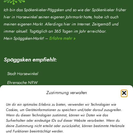
Ich bin das Spökenkieker-Pöggsken und so wie der Spökenkieker früher
hier in Harsewinkel seinen eigenen Jahrmarkt hatte, habe ich auch
meinen eigenen Markt. Allerdings hier im Internet. Zeitgemäß und
immer aktuell. Tagtäglich an 365 Tagen im Jahr erreichbar.
Mein Spöggsken-Markt! –
Erfahre mehr »
Spöggsken empfiehlt:
Stadt Harsewinkel
Ehrensache NRW
Freiwillige Feuerwehr
Zustimmung verwalten
Aponet.de
Um dir ein optimales Erlebnis zu bieten, verwenden wir Technologien wie
OWL Verkehr
Cookies, um Geräteinformationen zu speichern und/oder darauf zuzugreifen.
Wenn du diesen Technologien zustimmst, können wir Daten wie das
Greffen.de
Surfverhalten oder eindeutige IDs auf dieser Website verarbeiten. Wenn du
deine Zustimmung nicht erteilst oder zurückziehst, können bestimmte Merkmale
Verkehrsverein Harsewinkel e. V.
und Funktionen beeinträchtigt werden.