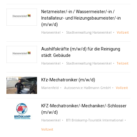
Netzmeister/-in / Wassermeister/-in /
Installateur- und Heizungsbaumeister/-in
(m/w/d)
Harsewinkel
Stadtverwaltung Harsewinkel
Vollzeit
Aushilfskräfte (m/w/d) für die Reinigung
städt. Gebäude
Harsewinkel
Stadtverwaltung Harsewinkel
Teilzeit
Kfz-Mechatroniker (m/w/d)
Marienfeld
Autoservice Haßmann GmbH
Vollzeit
KFZ-Mechatroniker/-Mechaniker/-Schlosser
(m/w/d)
Harsewinkel
BTI Bröskamp-Touristik International
Vollzeit