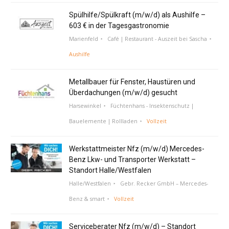
Spülhilfe/Spülkraft (m/w/d) als Aushilfe –
603 € in der Tagesgastronomie
Marienfeld
Café | Restaurant - Auszeit bei Sascha
Aushilfe
Metallbauer für Fenster, Haustüren und
Überdachungen (m/w/d) gesucht
Harsewinkel
Füchtenhans - Insektenschutz |
Bauelemente | Rollladen
Vollzeit
Werkstattmeister Nfz (m/w/d) Mercedes-
Benz Lkw- und Transporter Werkstatt –
Standort Halle/Westfalen
Halle/Westfalen
Gebr. Recker GmbH – Mercedes-
Benz & smart
Vollzeit
Serviceberater Nfz (m/w/d) – Standort