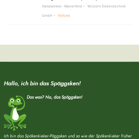
Harsewinkel - Marienfeld
Wickern Elektrotechnik
GmbH
Vollzeit
Hallo, ich bin das Spöggsken!
Das was? Na, das Spöggsken!
Ich bin das Spökenkieker-Pöggsken und so wie der Spökenkieker früher