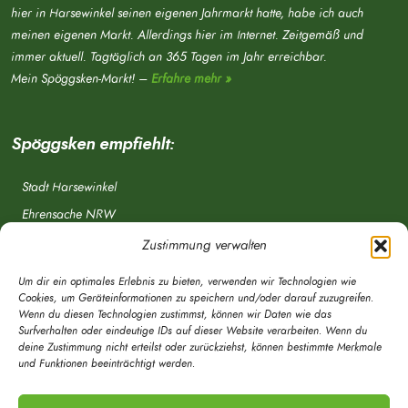
hier in Harsewinkel seinen eigenen Jahrmarkt hatte, habe ich auch
meinen eigenen Markt. Allerdings hier im Internet. Zeitgemäß und
immer aktuell. Tagtäglich an 365 Tagen im Jahr erreichbar.
Mein Spöggsken-Markt! –
Erfahre mehr »
Spöggsken empfiehlt:
Stadt Harsewinkel
Ehrensache NRW
Freiwillige Feuerwehr
Zustimmung verwalten
Aponet.de
Um dir ein optimales Erlebnis zu bieten, verwenden wir Technologien wie
OWL Verkehr
Cookies, um Geräteinformationen zu speichern und/oder darauf zuzugreifen.
Wenn du diesen Technologien zustimmst, können wir Daten wie das
Greffen.de
Surfverhalten oder eindeutige IDs auf dieser Website verarbeiten. Wenn du
deine Zustimmung nicht erteilst oder zurückziehst, können bestimmte Merkmale
Verkehrsverein Harsewinkel e. V.
und Funktionen beeinträchtigt werden.
DRK Ortsverein Harsewinkel e. V.