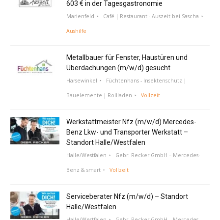
603 € in der Tagesgastronomie
Marienfeld
Café | Restaurant - Auszeit bei Sascha
Aushilfe
Metallbauer für Fenster, Haustüren und
Überdachungen (m/w/d) gesucht
Harsewinkel
Füchtenhans - Insektenschutz |
Bauelemente | Rollladen
Vollzeit
Werkstattmeister Nfz (m/w/d) Mercedes-
Benz Lkw- und Transporter Werkstatt –
Standort Halle/Westfalen
Halle/Westfalen
Gebr. Recker GmbH – Mercedes-
Benz & smart
Vollzeit
Serviceberater Nfz (m/w/d) – Standort
Halle/Westfalen
Halle/Westfalen
Gebr. Recker GmbH – Mercedes-