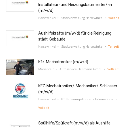
Installateur- und Heizungsbaumeister/-in
(m/w/d)
Harsewinkel
Stadtverwaltung Harsewinkel
Vollzeit
Aushilfskräfte (m/w/d) für die Reinigung
städt. Gebäude
Harsewinkel
Stadtverwaltung Harsewinkel
Teilzeit
Kfz-Mechatroniker (m/w/d)
Marienfeld
Autoservice Haßmann GmbH
Vollzeit
KFZ-Mechatroniker/-Mechaniker/-Schlosser
(m/w/d)
Harsewinkel
BTI Bröskamp-Touristik International
Vollzeit
Spülhilfe/Spülkraft (m/w/d) als Aushilfe –