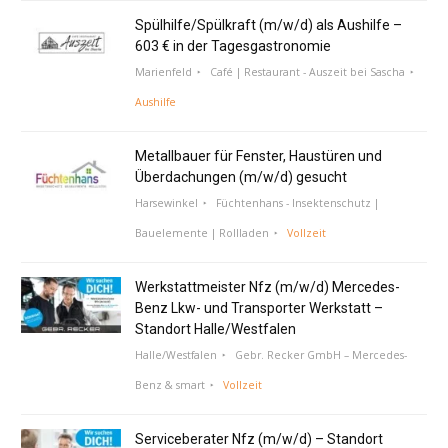
Spülhilfe/Spülkraft (m/w/d) als Aushilfe –
603 € in der Tagesgastronomie
Marienfeld
Café | Restaurant - Auszeit bei Sascha
Aushilfe
Metallbauer für Fenster, Haustüren und
Überdachungen (m/w/d) gesucht
Harsewinkel
Füchtenhans - Insektenschutz |
Bauelemente | Rollladen
Vollzeit
Werkstattmeister Nfz (m/w/d) Mercedes-
Benz Lkw- und Transporter Werkstatt –
Standort Halle/Westfalen
Halle/Westfalen
Gebr. Recker GmbH – Mercedes-
Benz & smart
Vollzeit
Serviceberater Nfz (m/w/d) – Standort