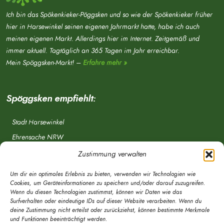
Ich bin das Spökenkieker-Pöggsken und so wie der Spökenkieker früher
hier in Harsewinkel seinen eigenen Jahrmarkt hatte, habe ich auch
meinen eigenen Markt. Allerdings hier im Internet. Zeitgemäß und
immer aktuell. Tagtäglich an 365 Tagen im Jahr erreichbar.
Mein Spöggsken-Markt! –
Erfahre mehr »
Spöggsken empfiehlt:
Stadt Harsewinkel
Ehrensache NRW
Freiwillige Feuerwehr
Zustimmung verwalten
Aponet.de
Um dir ein optimales Erlebnis zu bieten, verwenden wir Technologien wie
OWL Verkehr
Cookies, um Geräteinformationen zu speichern und/oder darauf zuzugreifen.
Wenn du diesen Technologien zustimmst, können wir Daten wie das
Greffen.de
Surfverhalten oder eindeutige IDs auf dieser Website verarbeiten. Wenn du
deine Zustimmung nicht erteilst oder zurückziehst, können bestimmte Merkmale
Verkehrsverein Harsewinkel e. V.
und Funktionen beeinträchtigt werden.