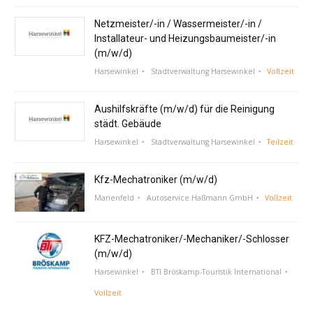
Netzmeister/-in / Wassermeister/-in /
Installateur- und Heizungsbaumeister/-in
(m/w/d)
Harsewinkel
Stadtverwaltung Harsewinkel
Vollzeit
Aushilfskräfte (m/w/d) für die Reinigung
städt. Gebäude
Harsewinkel
Stadtverwaltung Harsewinkel
Teilzeit
Kfz-Mechatroniker (m/w/d)
Marienfeld
Autoservice Haßmann GmbH
Vollzeit
KFZ-Mechatroniker/-Mechaniker/-Schlosser
(m/w/d)
Harsewinkel
BTI Bröskamp-Touristik International
Vollzeit