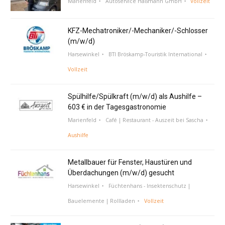
Marienfeld
Autoservice Haßmann GmbH
Vollzeit
KFZ-Mechatroniker/-Mechaniker/-Schlosser
(m/w/d)
Harsewinkel
BTI Bröskamp-Touristik International
Vollzeit
Spülhilfe/Spülkraft (m/w/d) als Aushilfe –
603 € in der Tagesgastronomie
Marienfeld
Café | Restaurant - Auszeit bei Sascha
Aushilfe
Metallbauer für Fenster, Haustüren und
Überdachungen (m/w/d) gesucht
Harsewinkel
Füchtenhans - Insektenschutz |
Bauelemente | Rollladen
Vollzeit