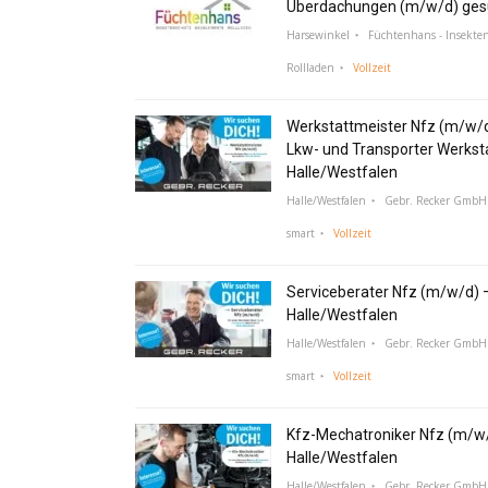
Überdachungen (m/w/d) ges
Harsewinkel
Füchtenhans - Insekte
Rollladen
Vollzeit
Werkstattmeister Nfz (m/w/
Lkw- und Transporter Werksta
Halle/Westfalen
Halle/Westfalen
Gebr. Recker GmbH 
smart
Vollzeit
Serviceberater Nfz (m/w/d) 
Halle/Westfalen
Halle/Westfalen
Gebr. Recker GmbH 
smart
Vollzeit
Kfz-Mechatroniker Nfz (m/w/
Halle/Westfalen
Halle/Westfalen
Gebr. Recker GmbH 