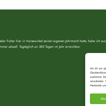
eker früher hier in Harsewinkel seinen eigenen Jahrmarkt hatte, habe ich au
immer aktuell. Tagtäglich an 365 Tagen im Jahr erreichbar.
Um dir ein o
Geräteinform
zustimmst, k
verarbeiten. 
Merkmale und
Akz