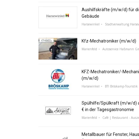
Aushilfskräfte (m/w/d) für di
Gebäude
Harsewinkel
Stadtverwaltung Harse
Kfz-Mechatroniker (m/w/d)
Marienfeld
Autoservice Haßmann 
KFZ-Mechatroniker/-Mechani
(m/w/d)
Harsewinkel
BTI Bröskamp-Touristik 
Spülhilfe/Spülkraft (m/w/d) a
€ in der Tagesgastronomie
Marienfeld
Café | Restaurant - Ausze
Metallbauer für Fenster, Hau