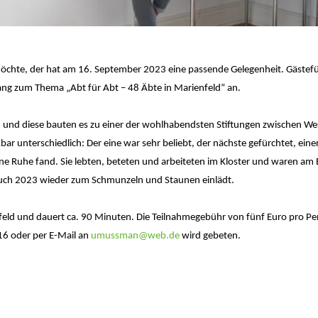
möchte, der hat am 16. September 2023 eine passende Gelegenheit. Gästefü
ng zum Thema „Abt für Abt – 48 Äbte in Marienfeld“ an.
n und diese bauten es zu einer der wohlhabendsten Stiftungen zwischen We
 unterschiedlich: Der eine war sehr beliebt, der nächste gefürchtet, eine
ine Ruhe fand. Sie lebten, beteten und arbeiteten im Kloster und waren am
uch 2023 wieder zum Schmunzeln und Staunen einlädt.
eld und dauert ca. 90 Minuten. Die Teilnahmegebühr von fünf Euro pro Per
16 oder per E-Mail an
umussman@web.de
wird gebeten.