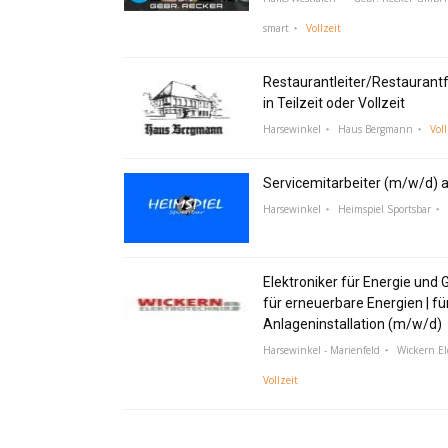
smart
Vollzeit
Restaurantleiter/Restaurant
in Teilzeit oder Vollzeit
Harsewinkel
Haus Bergmann
Voll
Servicemitarbeiter (m/w/d) a
Harsewinkel
Heimspiel Sportsbar
Elektroniker für Energie und 
für erneuerbare Energien | fü
Anlageninstallation (m/w/d)
Harsewinkel - Marienfeld
Wickern E
Vollzeit