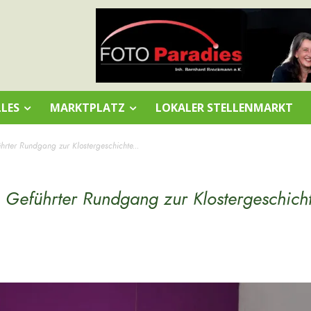
LES
MARKTPLATZ
LOKALER STELLENMARKT
hrter Rundgang zur Klostergeschichte...
: Geführter Rundgang zur Klostergeschich