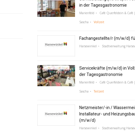
in der Tagesgastronomie
Marienfeld
Café Querfeldein & Café |
Sascha
Vollzeit
Fachangestellte/r (m/w/d) f
Harsewinkel
Stadtverwaltung Harse
Servicekräfte (m/w/d) in Vollz
der Tagesgastronomie
Marienfeld
Café Querfeldein & Café |
Sascha
Teilzeit
Netzmeister/-in / Wassermeis
Installateur- und Heizungsba
(m/w/d)
Harsewinkel
Stadtverwaltung Harse