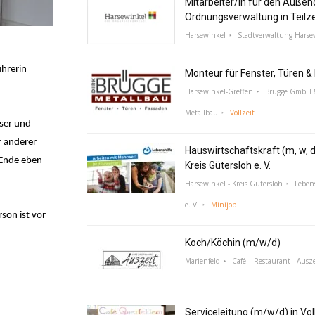
Mitarbeiter/in für den Außen
Ordnungsverwaltung in Teilz
Harsewinkel
Stadtverwaltung Harse
hrerin
Monteur für Fenster, Türen 
Harsewinkel-Greffen
Brügge GmbH &
Metallbau
Vollzeit
ser und
r anderer
Hauswirtschaftskraft (m, w, d
 Ende eben
Kreis Gütersloh e. V.
Harsewinkel - Kreis Gütersloh
Lebens
e. V.
Minijob
son ist vor
Koch/Köchin (m/w/d)
Marienfeld
Café | Restaurant - Ausze
Serviceleitung (m/w/d) in Voll