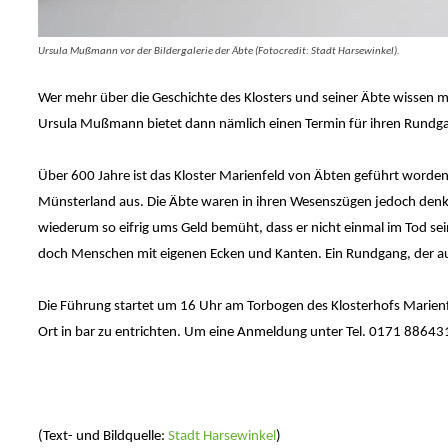
Ursula Mußmann vor der Bildergalerie der Äbte (Fotocredit: Stadt Harsewinkel).
Wer mehr über die Geschichte des Klosters und seiner Äbte wissen 
Ursula Mußmann bietet dann nämlich einen Termin für ihren Rundga
Über 600 Jahre ist das Kloster Marienfeld von Äbten geführt worde
Münsterland aus. Die Äbte waren in ihren Wesenszügen jedoch denkbar
wiederum so eifrig ums Geld bemüht, dass er nicht einmal im Tod se
doch Menschen mit eigenen Ecken und Kanten. Ein Rundgang, der a
Die Führung startet um 16 Uhr am Torbogen des Klosterhofs Marienf
Ort in bar zu entrichten. Um eine Anmeldung unter Tel. 0171 88643
(Text- und Bildquelle:
Stadt Harsewinkel
)