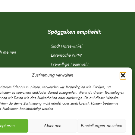
Spöggsken empfiehlt:
Stadt Harsewinkel
ch meinen
Ehrensache NRW
Freiwillige Feuerwehr
Aponet.de
Zustimmung verwalten
OWL Verkehr
ptimales Erlebnis zu bieten, verwenden wir Technologien wie Cookies, um
Greffen.de
ationen zu speichern und/oder darauf zuzugreifen. Wenn du diesen Technologien
önnen wir Daten wie das Surfverhalten oder eindeutige IDs auf dieser Website
Verkehrsverein Harsewinkel e. V.
Wenn du deine Zustimmung nicht erteilst oder zurückziehst, können bestimmte
 Funktionen beeinträchtigt werden.
DRK Ortsverein Harsewinkel e. V.
eptieren
Ablehnen
Einstellungen ansehen