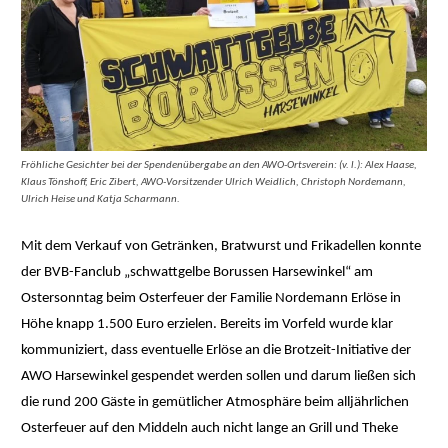
Fröhliche Gesichter bei der Spendenübergabe an den AWO-Ortsverein: (v. l.): Alex Haase,
Klaus Tönshoff, Eric Zibert, AWO-Vorsitzender Ulrich Weidlich, Christoph Nordemann,
Ulrich Heise und Katja Scharmann.
Mit dem Verkauf von Getränken, Bratwurst und Frikadellen konnte
der BVB-Fanclub „schwattgelbe Borussen Harsewinkel“ am
Ostersonntag beim Osterfeuer der Familie Nordemann Erlöse in
Höhe knapp 1.500 Euro erzielen. Bereits im Vorfeld wurde klar
kommuniziert, dass eventuelle Erlöse an die Brotzeit-Initiative der
AWO Harsewinkel gespendet werden sollen und darum ließen sich
die rund 200 Gäste in gemütlicher Atmosphäre beim alljährlichen
Osterfeuer auf den Middeln auch nicht lange an Grill und Theke