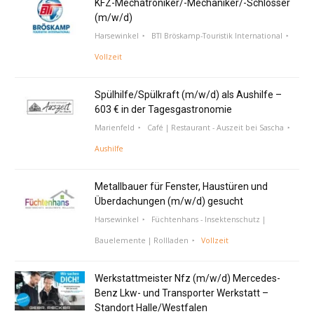
KFZ-Mechatroniker/-Mechaniker/-Schlosser
(m/w/d)
Harsewinkel
BTI Bröskamp-Touristik International
Vollzeit
Spülhilfe/Spülkraft (m/w/d) als Aushilfe –
603 € in der Tagesgastronomie
Marienfeld
Café | Restaurant - Auszeit bei Sascha
Aushilfe
Metallbauer für Fenster, Haustüren und
Überdachungen (m/w/d) gesucht
Harsewinkel
Füchtenhans - Insektenschutz |
Bauelemente | Rollladen
Vollzeit
Werkstattmeister Nfz (m/w/d) Mercedes-
Benz Lkw- und Transporter Werkstatt –
Standort Halle/Westfalen