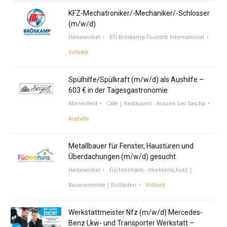
KFZ-Mechatroniker/-Mechaniker/-Schlosser
(m/w/d)
Harsewinkel
BTI Bröskamp-Touristik International
Vollzeit
Spülhilfe/Spülkraft (m/w/d) als Aushilfe –
603 € in der Tagesgastronomie
Marienfeld
Café | Restaurant - Auszeit bei Sascha
Aushilfe
Metallbauer für Fenster, Haustüren und
Überdachungen (m/w/d) gesucht
Harsewinkel
Füchtenhans - Insektenschutz |
Bauelemente | Rollladen
Vollzeit
Werkstattmeister Nfz (m/w/d) Mercedes-
Benz Lkw- und Transporter Werkstatt –