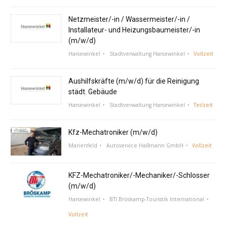
Netzmeister/-in / Wassermeister/-in /
Installateur- und Heizungsbaumeister/-in
(m/w/d)
Harsewinkel
Stadtverwaltung Harsewinkel
Vollzeit
Aushilfskräfte (m/w/d) für die Reinigung
städt. Gebäude
Harsewinkel
Stadtverwaltung Harsewinkel
Teilzeit
Kfz-Mechatroniker (m/w/d)
Marienfeld
Autoservice Haßmann GmbH
Vollzeit
KFZ-Mechatroniker/-Mechaniker/-Schlosser
(m/w/d)
Harsewinkel
BTI Bröskamp-Touristik International
Vollzeit