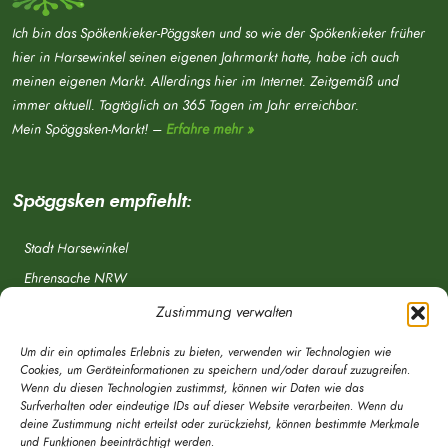
Ich bin das Spökenkieker-Pöggsken und so wie der Spökenkieker früher
hier in Harsewinkel seinen eigenen Jahrmarkt hatte, habe ich auch
meinen eigenen Markt. Allerdings hier im Internet. Zeitgemäß und
immer aktuell. Tagtäglich an 365 Tagen im Jahr erreichbar.
Mein Spöggsken-Markt! –
Erfahre mehr »
Spöggsken empfiehlt:
Stadt Harsewinkel
Ehrensache NRW
Freiwillige Feuerwehr
Zustimmung verwalten
Aponet.de
Um dir ein optimales Erlebnis zu bieten, verwenden wir Technologien wie
OWL Verkehr
Cookies, um Geräteinformationen zu speichern und/oder darauf zuzugreifen.
Wenn du diesen Technologien zustimmst, können wir Daten wie das
Greffen.de
Surfverhalten oder eindeutige IDs auf dieser Website verarbeiten. Wenn du
deine Zustimmung nicht erteilst oder zurückziehst, können bestimmte Merkmale
Verkehrsverein Harsewinkel e. V.
und Funktionen beeinträchtigt werden.