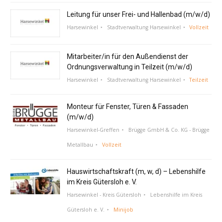
Leitung für unser Frei- und Hallenbad (m/w/d)
Harsewinkel
Stadtverwaltung Harsewinkel
Vollzeit
Mitarbeiter/in für den Außendienst der
Ordnungsverwaltung in Teilzeit (m/w/d)
Harsewinkel
Stadtverwaltung Harsewinkel
Teilzeit
Monteur für Fenster, Türen & Fassaden
(m/w/d)
Harsewinkel-Greffen
Brügge GmbH & Co. KG - Brügge
Metallbau
Vollzeit
Hauswirtschaftskraft (m, w, d) – Lebenshilfe
im Kreis Gütersloh e. V.
Harsewinkel - Kreis Gütersloh
Lebenshilfe im Kreis
Gütersloh e. V.
Minijob