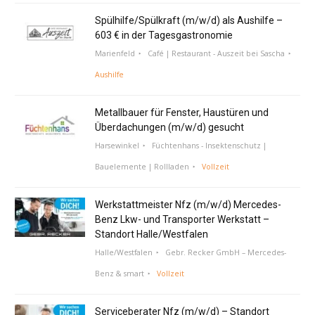
Spülhilfe/Spülkraft (m/w/d) als Aushilfe –
603 € in der Tagesgastronomie
Marienfeld
Café | Restaurant - Auszeit bei Sascha
Aushilfe
Metallbauer für Fenster, Haustüren und
Überdachungen (m/w/d) gesucht
Harsewinkel
Füchtenhans - Insektenschutz |
Bauelemente | Rollladen
Vollzeit
Werkstattmeister Nfz (m/w/d) Mercedes-
Benz Lkw- und Transporter Werkstatt –
Standort Halle/Westfalen
Halle/Westfalen
Gebr. Recker GmbH – Mercedes-
Benz & smart
Vollzeit
Serviceberater Nfz (m/w/d) – Standort