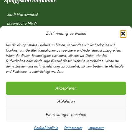
Spöggsken empfiehlt:
Stadt Harsewinkel
Ehrensache NRW
Freiwillige Feuerwehr
Zustimmung verwalten
Aponet.de
Um dir ein optimales Erlebnis zu bieten, verwenden wir Technologien wie
OWL Verkehr
Cookies, um Geräteinformationen zu speichern und/oder darauf zuzugreifen.
Wenn du diesen Technologien zustimmst, können wir Daten wie das
Greffen.de
Surfverhalten oder eindeutige IDs auf dieser Website verarbeiten. Wenn du
deine Zustimmung nicht erteilst oder zurückziehst, können bestimmte Merkmale
Verkehrsverein Harsewinkel e. V.
und Funktionen beeinträchtigt werden.
DRK Ortsverein Harsewinkel e. V.
Akzeptieren
Ablehnen
Einstellungen ansehen
© Mein Spöggsken-Markt | Marketingberatung | Timo Röwekamp 2020 - Alle
Rechte vorbehalten
Cookie-Richtlinie
Datenschutz
Impressum
Über Uns
Spöggsken
RSS
Kontakt
Datenschutz
Impressum