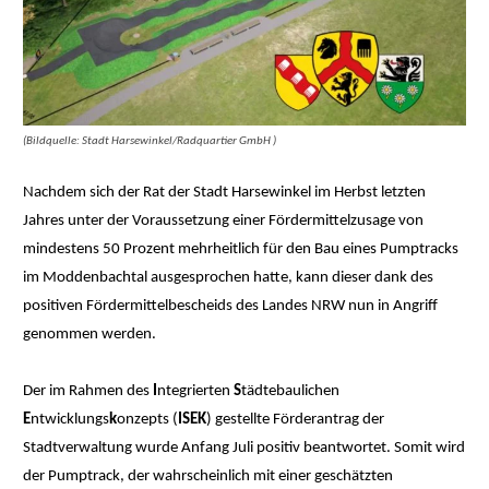
(Bildquelle: Stadt Harsewinkel/Radquartier GmbH )
Nachdem sich der Rat der Stadt Harsewinkel im Herbst letzten
Jahres unter der Voraussetzung einer Fördermittelzusage von
mindestens 50 Prozent mehrheitlich für den Bau eines Pumptracks
im Moddenbachtal ausgesprochen hatte, kann dieser dank des
positiven Fördermittelbescheids des Landes NRW nun in Angriff
genommen werden.
Der im Rahmen des
I
ntegrierten
S
tädtebaulichen
E
ntwicklungs
k
onzepts (
ISEK
) gestellte Förderantrag der
Stadtverwaltung wurde Anfang Juli positiv beantwortet. Somit wird
der Pumptrack, der wahrscheinlich mit einer geschätzten