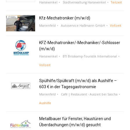
Harsewinkel
Stadtverwaltung Harsewinkel
Teilzeit
Kfz-Mechatroniker (m/w/d)
Marienfeld
Autoservice Haßmann GmbH
Vollzeit
KFZ-Mechatroniker/-Mechaniker/-Schlosser
(m/w/d)
Harsewinkel
BTI Bröskamp-Touristik International
Vollzeit
Spülhilfe/Spülkraft (m/w/d) als Aushilfe –
603 € in der Tagesgastronomie
Marienfeld
Café | Restaurant - Auszeit bei Sascha
Aushilfe
Metallbauer für Fenster, Haustüren und
Überdachungen (m/w/d) gesucht