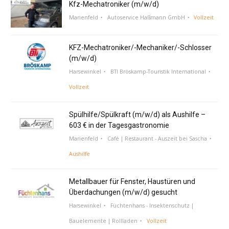
Kfz-Mechatroniker (m/w/d)
Marienfeld
Autoservice Haßmann GmbH
Vollzeit
KFZ-Mechatroniker/-Mechaniker/-Schlosser
(m/w/d)
Harsewinkel
BTI Bröskamp-Touristik International
Vollzeit
Spülhilfe/Spülkraft (m/w/d) als Aushilfe –
603 € in der Tagesgastronomie
Marienfeld
Café | Restaurant - Auszeit bei Sascha
Aushilfe
Metallbauer für Fenster, Haustüren und
Überdachungen (m/w/d) gesucht
Harsewinkel
Füchtenhans - Insektenschutz |
Bauelemente | Rollladen
Vollzeit